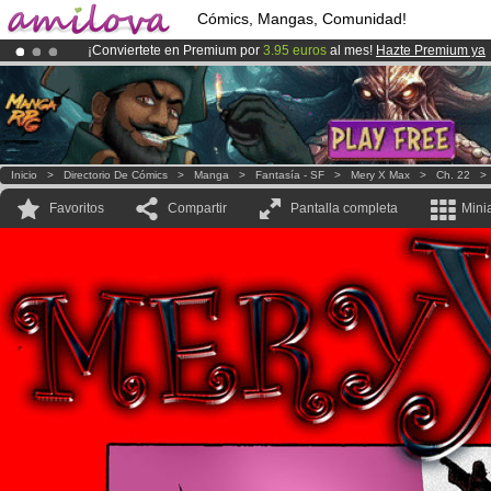
Cómics, Mangas, Comunidad!
¡Conviertete en Premium por
3.95 euros
al mes!
Hazte Premium ya
¡Ya tenemos 134393
miembros
y 1208
Cómics y Mangas!
.
¡
El Kickstarter Amilova está desormado lanzado
!.
Inicio
>
Directorio De Cómics
>
Manga
>
Fantasía - SF
>
Mery X Max
>
Ch. 22
Favoritos
Compartir
Pantalla completa
Mini