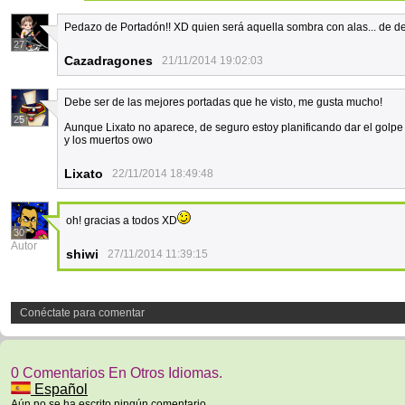
Pedazo de Portadón!! XD quien será aquella sombra con alas... de
27
Cazadragones
21/11/2014 19:02:03
Debe ser de las mejores portadas que he visto, me gusta mucho!
25
Aunque Lixato no aparece, de seguro estoy planificando dar el golpe
y los muertos owo
Lixato
22/11/2014 18:49:48
oh! gracias a todos XD
30
Autor
shiwi
27/11/2014 11:39:15
Conéctate para comentar
0 Comentarios En Otros Idiomas.
Español
Aún no se ha escrito ningún comentario.