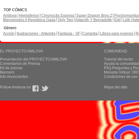
TOP CÓMICS
Amilova
Hemisferios
Chronoctis Express
Super Dragon Bros Z
Psychomanti
Bienvenidos A República Gada
Only Two
Astaroth Y Bernadette
Edil
Leth Hat
Género
Acción
Ilustraciones - Artworks
Fantasía - SF
Comedia
Libros para jovenes
R
EL PROYECTO AMILOVA
COMUNIDAD
Presentación del PROYECTO AMILOVA
Tutorial del lector
Comentarios de Prensa
Ayuda la comunidad
Kit de prensa
FAQ.Preguntas y Re
Banners
Moneda Virtual: OR
Info Anunciantes
Condiciones de uso
Follow Amilova on
Mapa del sitio