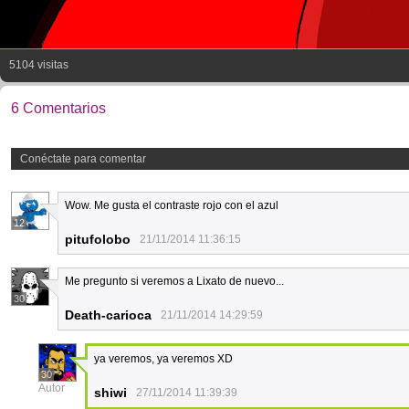
5104 visitas
6 Comentarios
Conéctate para comentar
Wow. Me gusta el contraste rojo con el azul
12
pitufolobo
21/11/2014 11:36:15
Me pregunto si veremos a Lixato de nuevo...
30
Death-carioca
21/11/2014 14:29:59
ya veremos, ya veremos XD
30
Autor
shiwi
27/11/2014 11:39:39