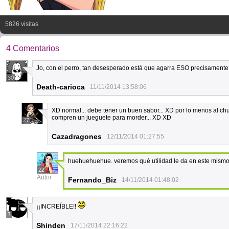
5826 visitas
4 Comentarios
Jo, con el perro, tan desesperado está que agarra ESO precisamente
30
Death-carioca
11/11/2014 13:58:06
XD normal... debe tener un buen sabor... XD por lo menos al chu
compren un jueguete para morder... XD XD
27
Cazadragones
12/11/2014 01:27:55
huehuehuehue. veremos qué utilidad le da en este mismo c
22
Autor
Fernando_Biz
14/11/2014 01:48:02
¡¡INCREÍBLE!!
7
Shinden
17/11/2014 22:16:22