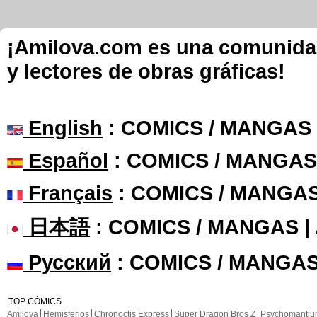
¡Amilova.com es una comunidad 
y lectores de obras gráficas!
English
: COMICS / MANGAS
Español
: COMICS / MANGAS
Français
: COMICS / MANGA
日本語
: COMICS / MANGAS 
Русский
: COMICS / MANGAS
TOP CÓMICS
Amilova
Hemisferios
Chronoctis Express
Super Dragon Bros Z
Psychomanti