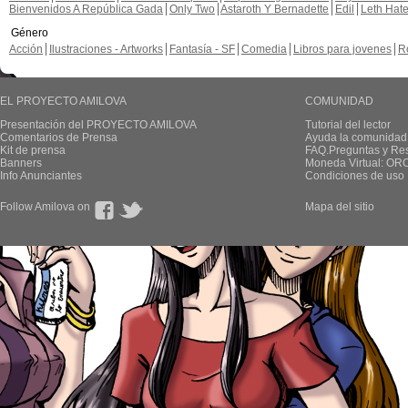
Bienvenidos A República Gada
Only Two
Astaroth Y Bernadette
Edil
Leth Hat
Género
Acción
Ilustraciones - Artworks
Fantasía - SF
Comedia
Libros para jovenes
R
EL PROYECTO AMILOVA
COMUNIDAD
Presentación del PROYECTO AMILOVA
Tutorial del lector
Comentarios de Prensa
Ayuda la comunidad
Kit de prensa
FAQ.Preguntas y Re
Banners
Moneda Virtual: OR
Info Anunciantes
Condiciones de uso
Follow Amilova on
Mapa del sitio