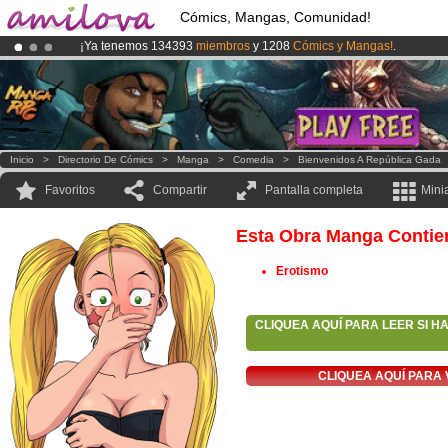
Cómics, Mangas, Comunidad!
¡Ya tenemos 134393
miembros
y 1208
Cómics y Mangas!
.
¡
El Kickstarter Amilova está desormado lanzado
!.
¡Conviertete en Premium por
3.95 euros
al mes!
Hazte Premium ya
Inicio
>
Directorio De Cómics
>
Manga
>
Comedia
>
Bienvenidos A República Gada
Favoritos
Compartir
Pantalla completa
Mini
Esta Obra Manga Contie
Erotismo
CLIQUEA AQUÍ PARA LEER SI H
CLIQUEA AQUÍ PARA 