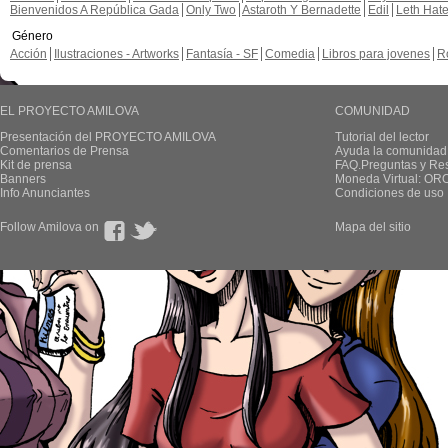
Bienvenidos A República Gada
Only Two
Astaroth Y Bernadette
Edil
Leth Hat
Género
Acción
Ilustraciones - Artworks
Fantasía - SF
Comedia
Libros para jovenes
R
EL PROYECTO AMILOVA
COMUNIDAD
Presentación del PROYECTO AMILOVA
Tutorial del lector
Comentarios de Prensa
Ayuda la comunidad
Kit de prensa
FAQ.Preguntas y Re
Banners
Moneda Virtual: OR
Info Anunciantes
Condiciones de uso
Follow Amilova on
Mapa del sitio