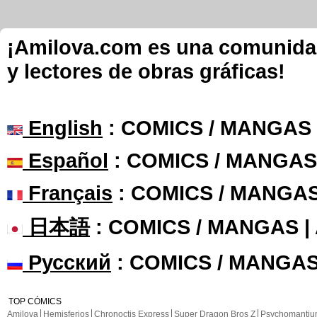
¡Amilova.com es una comunidad 
y lectores de obras gráficas!
English
: COMICS / MANGAS
Español
: COMICS / MANGAS
Français
: COMICS / MANGA
日本語
: COMICS / MANGAS 
Русский
: COMICS / MANGAS
TOP CÓMICS
Amilova
Hemisferios
Chronoctis Express
Super Dragon Bros Z
Psychomanti