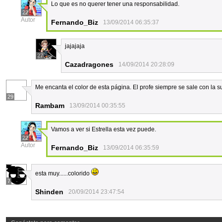
Lo que es no querer tener una responsabilidad.
22
Autor
Fernando_Biz
13/09/2014 06:35:37
jajajaja
27
Cazadragones
14/09/2014 20:28:09
Me encanta el color de esta página. El profe siempre se sale con la 
29
Rambam
13/09/2014 00:35:55
Vamos a ver si Estrella esta vez puede.
22
Autor
Fernando_Biz
13/09/2014 06:35:59
esta muy......colorido
7
Shinden
20/09/2014 23:47:54