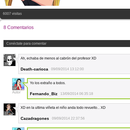
6007 visitas
8 Comentarios
Conéctate para comentar
Ah, echaba de menos al cabrón del profesor XD
30
Death-carioca
09/09/2014 13:12:00
Yo los extraño a todos.
22
Autor
Fernando_Biz
13/09/2014 06:35:18
XD en la ultima viñeta el niño anda todo revuelto... XD
27
Cazadragones
09/09/2014 22:37:56