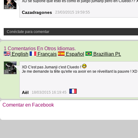
XD se supone que esto es como el juego jumanji pero en Cluedo??
27
Cazadragones
23/03/2015 19:59:55
Conéctate para comentar
1 Comentarios En Otros Idiomas.
English
Français
Español
Brazillian Pt.
XD C'est pas Jumanji c'est Cluedo !
Je me demande la tête qu'elle va avoir en se réveillant la pauvre ! XD
31
Aël
18/03/2015 16:19:45
Comentar en Facebook