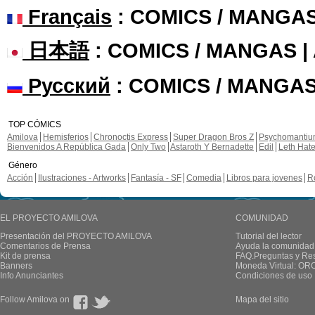
Français
: COMICS / MANGA
日本語
: COMICS / MANGAS 
Русский
: COMICS / MANGAS
TOP CÓMICS
Amilova
Hemisferios
Chronoctis Express
Super Dragon Bros Z
Psychomanti
Bienvenidos A República Gada
Only Two
Astaroth Y Bernadette
Edil
Leth Hat
Género
Acción
Ilustraciones - Artworks
Fantasía - SF
Comedia
Libros para jovenes
R
EL PROYECTO AMILOVA
COMUNIDAD
Presentación del PROYECTO AMILOVA
Tutorial del lector
Comentarios de Prensa
Ayuda la comunidad
Kit de prensa
FAQ.Preguntas y Re
Banners
Moneda Virtual: OR
Info Anunciantes
Condiciones de uso
Follow Amilova on
Mapa del sitio