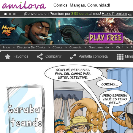
Cómics, Mangas, Comunidad!
¡Conviertete en Premium por
3.95 euros
al mes!
Hazte Premium ya
¡Ya tenemos 134393
miembros
y 1208
Cómics y Mangas!
.
¡
El Kickstarter Amilova está desormado lanzado
!.
Inicio
>
Directorio De Cómics
>
Cómics
>
Comedia
>
Garabateando
>
Ch. 4
>
P
Favoritos
Compartir
Pantalla completa
Mini