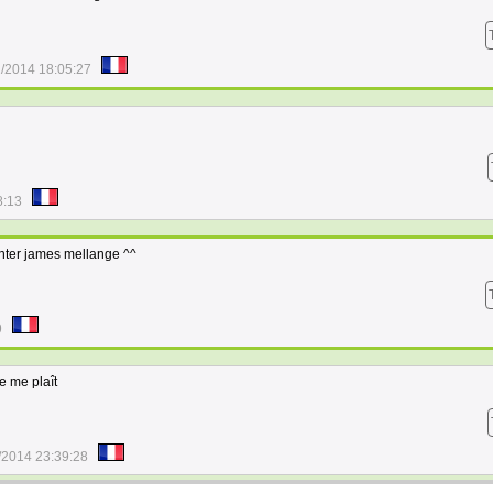
/2014 18:05:27
8:13
enter james mellange ^^
9
e me plaît
/2014 23:39:28