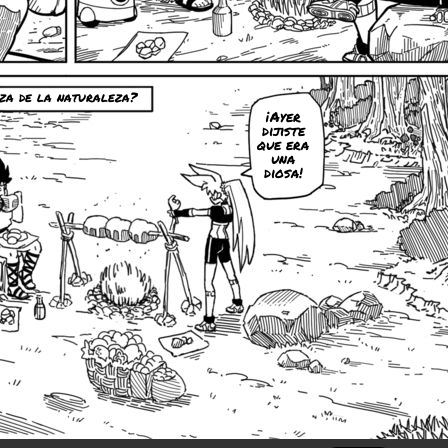
nza de la naturaleza?
¡Ayer
dijiste
que era
una
diosa!