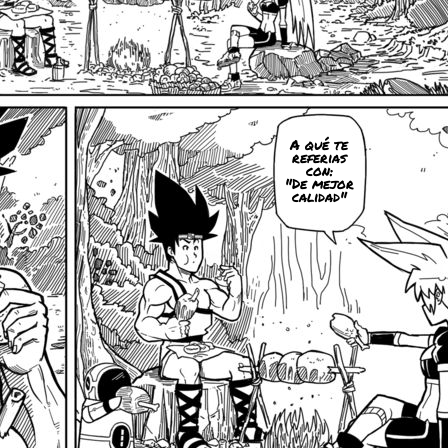
A qué te
referias
con:
"De mejor
calidad"