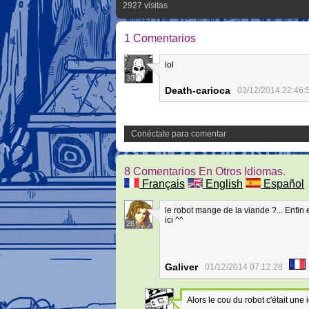
2927 visitas
1 Comentarios
lol
30
Death-carioca
03/12/2014 22:46:
Conéctate para comentar
8 Comentarios En Otros Idiomas.
Français
English
Español
le robot mange de la viande ?... Enfin
ici ^^
26
Galiver
01/12/2014 07:12:28
Alors le cou du robot c'était une 