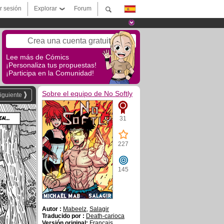
ar sesión
Explorar
Forum
Crea una cuenta gratuita
Lee más de Cómics
¡Personaliza tus propuestas!
¡Participa en la Comunidad!
Sobre el equipo de No Softly
iguiente
n...
31
227
145
Autor :
Mabeelz
,
Salagir
Traducido por :
Death-carioca
Versión original:
Français