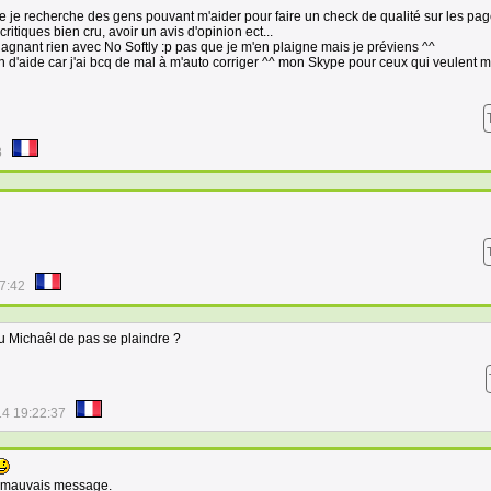
e je recherche des gens pouvant m'aider pour faire un check de qualité sur les pa
critiques bien cru, avoir un avis d'opinion ect...
 gagnant rien avec No Softly :p pas que je m'en plaigne mais je préviens ^^
oin d'aide car j'ai bcq de mal à m'auto corriger ^^ mon Skype pour ceux qui veulent m
8
7:42
u Michaêl de pas se plaindre ?
14 19:22:37
u mauvais message.