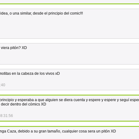
idea, o una similar, desde el principio del comic!!!
 viera pitón? XD
2
 motitas en la cabeza de los vivos xD
:40
l principio y esperaba a que alguien se diera cuenta y espere y espere y seguí esp
 decir dentro del cómics XD
08:31:56
nga Caza, debido a su gran tamaño, cualquier cosa sera un pitón XD