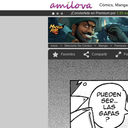
Cómics, Manga
¡Conviertete en Premium por
3.95 e
¡
El Kickstarter Amilova está desorm
¡Ya tenemos 100000
miembros
y 10
Inicio
>
Directorio De Cómics
>
Manga
>
Fantasía 
Favoritos
Compartir
Pa