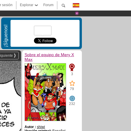
ar sesión
Explorar
Forum
¡Síguenos!
Sobre el equipo de Mery X
iguiente
Max
3
79
232
Autor :
shiwi