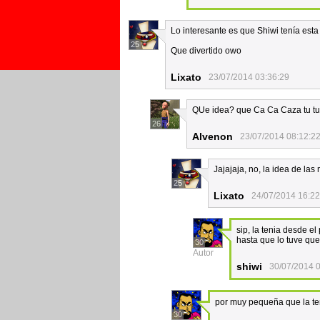
Lo interesante es que Shiwi tenía esta 
25
Que divertido owo
Lixato
23/07/2014 03:36:29
QUe idea? que Ca Ca Caza tu tu
26
Alvenon
23/07/2014 08:12:2
Jajajaja, no, la idea de las
25
Lixato
24/07/2014 16:22
sip, la tenia desde e
hasta que lo tuve que
30
Autor
shiwi
30/07/2014 
por muy pequeña que la te
30