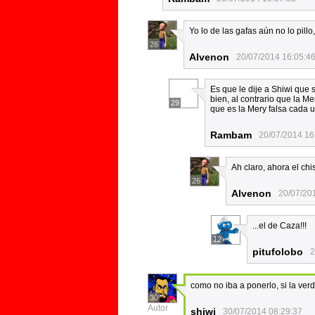
Yo lo de las gafas aún no lo pill
26
Alvenon
20/07/2014 16:05:4
Es que le dije a Shiwi que 
bien, al contrario que la M
29
que es la Mery falsa cada 
Rambam
20/07/2014 16
Ah claro, ahora el chi
26
Alvenon
20/07/20
...el de Caza!!!
12
pitufolobo
2
como no iba a ponerlo, si la ver
30
Autor
shiwi
30/07/2014 08:29:37