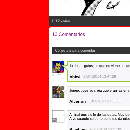
3489 visitas
13 Comentarios
Conéctate para comentar
lo de las gafas, se que no viene al cu
30
Autor
shiwi
17/07/2014 13:47:29
Jejeje, pues yo creía que eran las en
26
Alvenon
18/07/2014 14:36:33
Al final pusiste lo de las gafas. Muy 
Alve cuando se pone serio me da mie
29
Rambam
20/07/2014 13:57:05