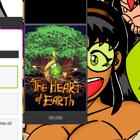
Ver más
rido xD