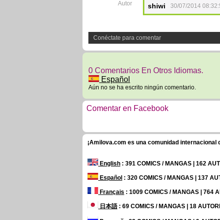
Autor
shiwi
30/07/2014 08:32
Conéctate para comentar
0 Comentarios En Otros Idiomas.
Español
Aún no se ha escrito ningún comentario.
Comentar en Facebook
¡Amilova.com es una comunidad internacional de
English
: 391 COMICS / MANGAS | 162 A
Español
: 320 COMICS / MANGAS | 137 A
Français
: 1009 COMICS / MANGAS | 764
日本語
: 69 COMICS / MANGAS | 18 AUTO