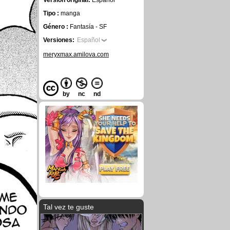
Versión original:
Español
Tipo :
manga
Género :
Fantasía - SF
Versiones:
Español
meryxmax.amilova.com
by
nc
nd
Tal vez te guste