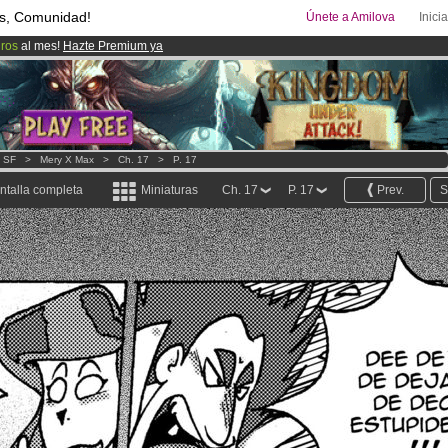
s, Comunidad!
Únete a Amilova
Inici
uros
al mes!
Hazte Premium ya
ado lanzado
!.
00
Cómics y Mangas!
.
- SF
>
Mery X Max
>
Ch. 17
>
P. 17
ntalla completa
Miniaturas
Ch. 17
P. 17
Prev.
S