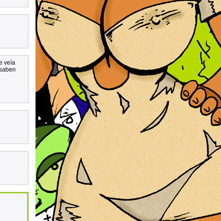
e veía
 saben