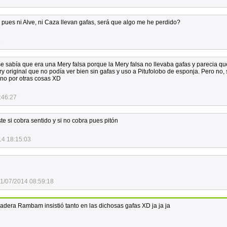
o, pues ni Alve, ni Caza llevan gafas, será que algo me he perdido?
6
se sabía que era una Mery falsa porque la Mery falsa no llevaba gafas y parecia qu
ery original que no podía ver bien sin gafas y uso a Pitufolobo de esponja. Pero no,
uno por otras cosas XD
:46:27
ste si cobra sentido y si no cobra pues pitón
14 18:15:03
1/07/2014 08:59:18
dadera Rambam insistió tanto en las dichosas gafas XD ja ja ja