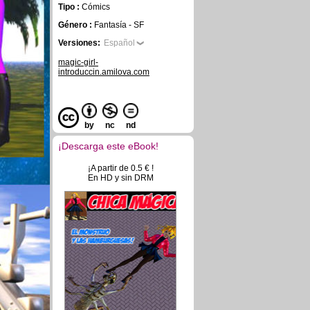
Tipo :
Cómics
Género :
Fantasía - SF
Versiones:
Español
magic-girl-
introduccin.amilova.com
by
nc
nd
¡Descarga este eBook!
¡A partir de 0.5 € !
En HD y sin DRM