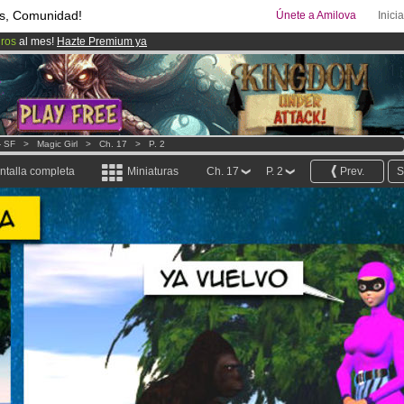
s, Comunidad!
Únete a Amilova
Inici
uros
al mes!
Hazte Premium ya
08
Cómics y Mangas!
.
ado lanzado
!.
- SF
>
Magic Girl
>
Ch. 17
>
P. 2
ntalla completa
Miniaturas
Ch. 17
P. 2
Prev.
S