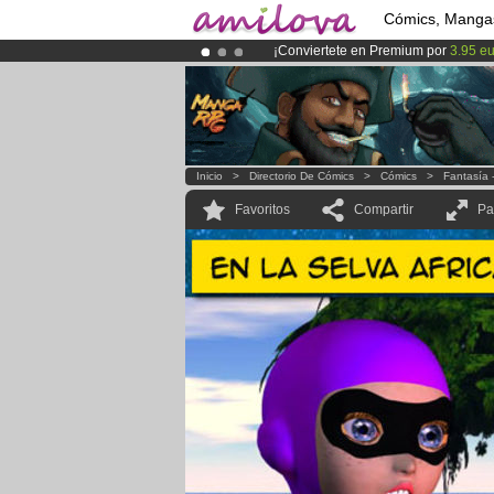
Cómics, Manga
¡Conviertete en Premium por
3.95 e
¡Ya tenemos 134393
miembros
y 12
¡
El Kickstarter Amilova está desorm
Inicio
>
Directorio De Cómics
>
Cómics
>
Fantasía 
Favoritos
Compartir
Pa