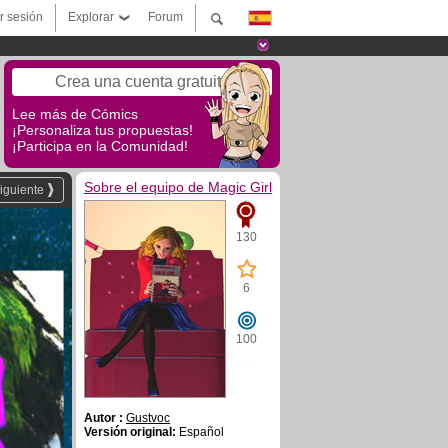
ar sesión
Explorar
Forum
Crea una cuenta gratuita
Lee más de Cómics
¡Personaliza tus propuestas!
¡Participa en la Comunidad!
Sobre el equipo de Magic Girl
iguiente
130
6
100
Autor :
Gustvoc
Versión original:
Español