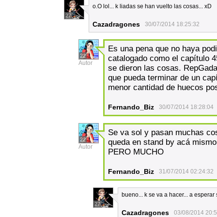
o.O lol... k liadas se han vuelto las cosas... xD
27
Cazadragones
30/07/2014 18:25:32
Es una pena que no haya podi
22
catalogado como el capítulo 45
Autor
se dieron las cosas. RepGada
que pueda terminar de un capí
menor cantidad de huecos pos
Fernando_Biz
30/07/2014 18:28:04
Se va sol y pasan muchas cos
22
queda en stand by acá mismo,
Autor
PERO MUCHO
Fernando_Biz
31/07/2014 02:24:32
bueno... k se va a hacer... a esperar
27
Cazadragones
03/08/2014 20: