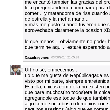
me encantó tambien las gracias del pr
loco preguntandome como hará para de
comer... y matandome de risa cuando se
de estrella y la metía mano...
y más me gustó cuando tuvieron que 
aprovechaba claramente la ocasion X
lo que menos... obviamente no poder hab
que termine aqui... estaré esperando a
Cazadragones
03/08/2014 21:05:38
Uff no sé, empecemos...
4
Lo que me gusta de Repúblicagada es s
visto por mi parte, siempre entretenida
Estrella, chicas como ella no existen p
que para muchos(no todos)era la chic
agregandole ese toque de que también t
algo como succubus o demonios con s
nequitos asesinos (algo que es comun 