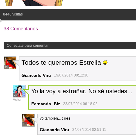
8446 visitas
38 Comentarios
Conéctate para comentar
Todos te queremos Estrella
10
Giancarlo Viru
19/07/2014 00:12:30
Yo la voy a extrañar. No sé ustedes...
22
Autor
Fernando_Biz
23/07/2014 06:18:02
yo tambien...
cries
10
Giancarlo Viru
24/07/2014 02:51:11