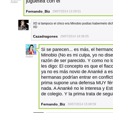
juguetea con él
Autor
Fernando_Biz
29/07/2014 13:29:51
XD si tampoco el chico era Minobio podias habermelo dich
XD
27
Cazadragones
29/07/2014 18:38:05
Si se parecen... es más, el herma
22
Minobio (No es mi culpa, yo no dise
Autor
razón de ser parecido. Y como no lo
les digo: El concepto es que el fla
ya no es más novio de Ananké a es
hermanas podrían entrar en conflict
prima supone una defensa MUY férr
nada. A Ananké no le interesa y Es
de colegio. Y la prima trata de segu
Fernando_Biz
30/07/2014 15:08:59