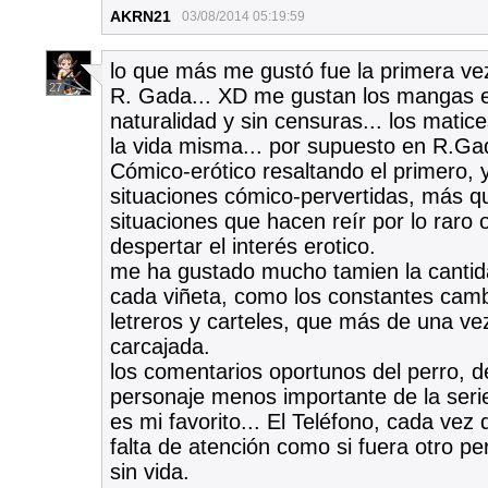
AKRN21
03/08/2014 05:19:59
lo que más me gustó fue la primera ve
27
R. Gada... XD me gustan los mangas e
naturalidad y sin censuras... los matic
la vida misma... por supuesto en R.G
Cómico-erótico resaltando el primero,
situaciones cómico-pervertidas, más 
situaciones que hacen reír por lo raro
despertar el interés erotico.
me ha gustado mucho tamien la cantida
cada viñeta, como los constantes cam
letreros y carteles, que más de una v
carcajada.
los comentarios oportunos del perro, d
personaje menos importante de la serie
es mi favorito... El Teléfono, cada vez
falta de atención como si fuera otro p
sin vida.