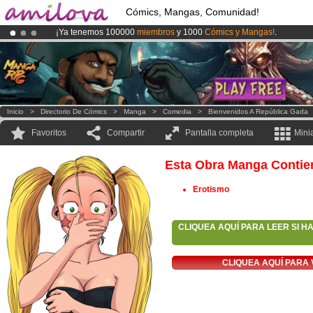
Cómics, Mangas, Comunidad!
¡Ya tenemos 100000
miembros
y 1000
Cómics y Mangas!
.
¡Conviertete en Premium por
3.95 euros
al mes!
Hazte Premium ya
¡
El Kickstarter Amilova está desormado lanzado
!.
Inicio
>
Directorio De Cómics
>
Manga
>
Comedia
>
Bienvenidos A República Gada
Favoritos
Compartir
Pantalla completa
Mini
Esta Obra Manga Contie
Erotismo
CLIQUEA AQUÍ PARA LEER SI H
CLIQUEA AQUÍ PARA 