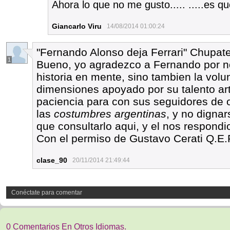
Ahora lo que no me gusto..... .....es q
Giancarlo Viru
14/08/2014 01:00:24
"Fernando Alonso deja Ferrari" Chupat
1
Bueno, yo agradezco a Fernando por no 
historia en mente, sino tambien la vol
dimensiones apoyado por su talento art
paciencia para con sus seguidores de o
las
costumbres argentinas
, y no digna
que consultarlo aqui, y el nos respondi
Con el permiso de Gustavo Cerati Q.E.P
clase_90
20/11/2014 21:49:44
Conéctate para comentar
0 Comentarios En Otros Idiomas.