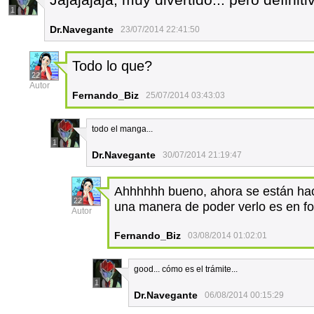
1
Dr.Navegante
23/07/2014 22:41:50
Todo lo que?
22
Autor
Fernando_Biz
25/07/2014 03:43:03
todo el manga...
1
Dr.Navegante
30/07/2014 21:19:47
Ahhhhhh bueno, ahora se están haci
22
una manera de poder verlo es en for
Autor
Fernando_Biz
03/08/2014 01:02:01
good... cómo es el trámite...
1
Dr.Navegante
06/08/2014 00:15:29