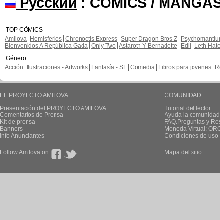
Русский
: COMICS / MANGAS
TOP CÓMICS
Amilova
Hemisferios
Chronoctis Express
Super Dragon Bros Z
Psychomanti
Bienvenidos A República Gada
Only Two
Astaroth Y Bernadette
Edil
Leth Hat
Género
Acción
Ilustraciones - Artworks
Fantasía - SF
Comedia
Libros para jovenes
R
EL PROYECTO AMILOVA
COMUNIDAD
Presentación del PROYECTO AMILOVA
Tutorial del lector
Comentarios de Prensa
Ayuda la comunidad
Kit de prensa
FAQ.Preguntas y Re
Banners
Moneda Virtual: OR
Info Anunciantes
Condiciones de uso
Follow Amilova on
Mapa del sitio