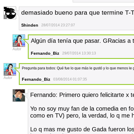
demasiado bueno para que termine T-T.
7
Shinden
28/07/2014 23:27:07
Algún día tenía que pasar. GRacias a 
22
Autor
Fernando_Biz
29/07/2014 13:30:13
Pregunta para todos: Qué fue lo que más le gustó y lo que menos le 
22
Autor
Fernando_Biz
03/08/2014 01:07:35
Fernando: Primero quiero felicitarte x
1
Yo no soy muy fan de la comedia en f
como en TV) pero, la verdad, lo q me 
Lo q mas me gusto de Gada fueron los 