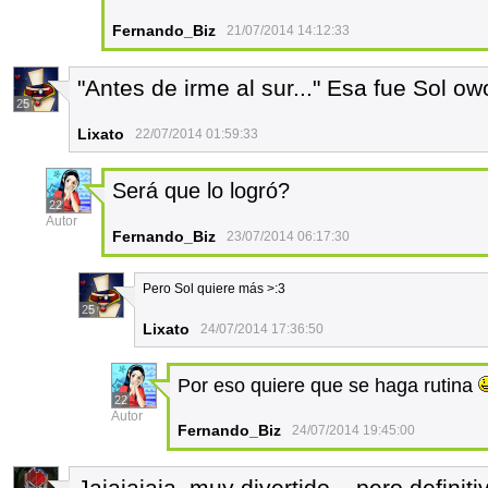
Fernando_Biz
21/07/2014 14:12:33
"Antes de irme al sur..." Esa fue Sol ow
25
Lixato
22/07/2014 01:59:33
Será que lo logró?
22
Autor
Fernando_Biz
23/07/2014 06:17:30
Pero Sol quiere más >:3
25
Lixato
24/07/2014 17:36:50
Por eso quiere que se haga rutina
22
Autor
Fernando_Biz
24/07/2014 19:45:00
Jajajajaja, muy divertido... pero defini