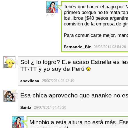
Tenés que hacer el pago por
22
primero porque no te mata tan
Autor
los libros ($40 pesos argenti
comisión de la empresa de gi
Para comunicarte mejor, man
Fernando_Biz
06/08/2014 03:54:26
Sol ¿ lo logro? E.e acaso Estrella es l
13
TT-TT y yo soy de Perú
anexllosa
25/07/2014 03:43:49
Esa chica aprovecho que ananke no est
2
Santz
26/07/2014 04:45:20
Minobio a esta altura no está más. E
22