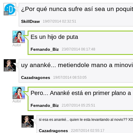
¿Por qué nunca sufre así sea un poqu
20
SkillDraw
19/07/2014 02:32:51
Es un hijo de puta
22
Autor
Fernando_Biz
23/07/2014 06:17:48
uy ananké... metiendole mano a minov
27
Cazadragones
19/07/2014 08:53:05
Pero... Ananké está en primer plano a l
22
Autor
Fernando_Biz
21/07/2014 05:25:51
si esa es ananké... quien le esta levantando al novio??
27
Cazadragones
22/07/2014 02:55:17