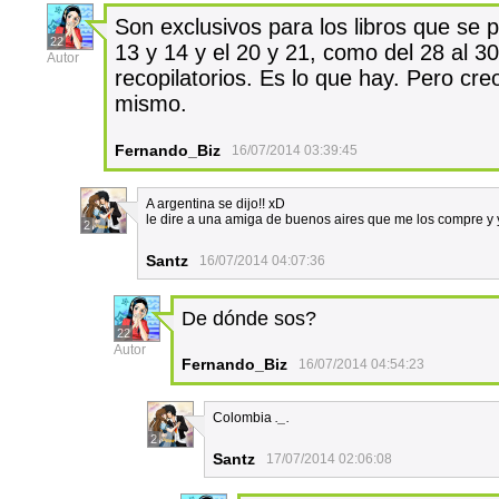
Son exclusivos para los libros que se 
22
13 y 14 y el 20 y 21, como del 28 al 30
Autor
recopilatorios. Es lo que hay. Pero creo
mismo.
Fernando_Biz
16/07/2014 03:39:45
A argentina se dijo!! xD
le dire a una amiga de buenos aires que me los compre y 
2
Santz
16/07/2014 04:07:36
De dónde sos?
22
Autor
Fernando_Biz
16/07/2014 04:54:23
Colombia
._.
2
Santz
17/07/2014 02:06:08