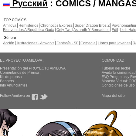
Русский
: COMICS / MANGAS
TOP CÓMICS
Amilova
Hemisferios
Chronoctis Express
Super Dragon Bros Z
Psychomanti
Bienvenidos A República Gada
Only Two
Astaroth Y Bernadette
Edil
Leth Hat
Género
Acción
Ilustraciones - Artworks
Fantasía - SF
Comedia
Libros para jovenes
R
EL PROYECTO AMILOVA
COMUNIDAD
Presentación del PROYECTO AMILOVA
Tutorial del lector
Comentarios de Prensa
Ayuda la comunidad
Kit de prensa
FAQ.Preguntas y Re
Banners
Moneda Virtual: OR
Info Anunciantes
Condiciones de uso
Follow Amilova on
Mapa del sitio