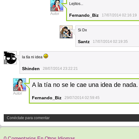
Lejitos...
22
Autor
Fernando_Biz
17/07/2014 02:16:19
Si Dx
2
Santz
17/07/2014 02:19:35
la tía ni idea
7
Shinden
28/07/2014 23:22:21
A la tía no se le cae una idea de nada.
22
Autor
Fernando_Biz
29/07/2014 02:59:45
Conéctate para comentar
0 Comentarios En Otros Idiomas.