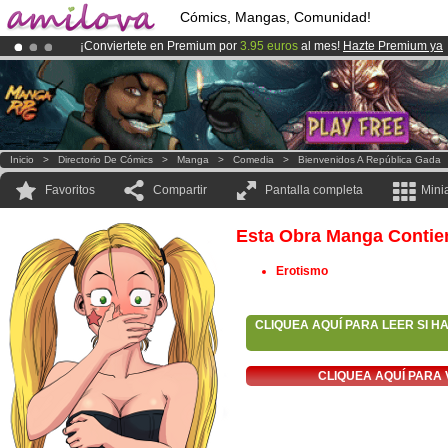
Cómics, Mangas, Comunidad!
¡Conviertete en Premium por
3.95 euros
al mes!
Hazte Premium ya
¡Ya tenemos 100000
miembros
y 1000
Cómics y Mangas!
.
¡
El Kickstarter Amilova está desormado lanzado
!.
Inicio
>
Directorio De Cómics
>
Manga
>
Comedia
>
Bienvenidos A República Gada
Favoritos
Compartir
Pantalla completa
Mini
Esta Obra Manga Contie
Erotismo
CLIQUEA AQUÍ PARA LEER SI H
CLIQUEA AQUÍ PARA 