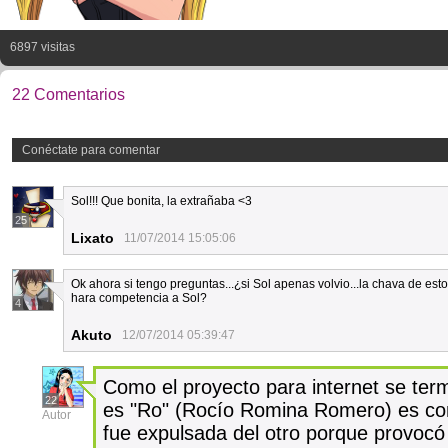
6897 visitas
22 Comentarios
Conéctate para comentar
Sol!!! Que bonita, la extrañaba <3
25
Lixato
11/07/2014 15:05:06
Ok ahora si tengo preguntas...¿si Sol apenas volvio...la chava de est
hara competencia a Sol?
4
Akuto
12/07/2014 05:39:47
Como el proyecto para internet se term
22
es "Ro" (Rocío Romina Romero) es com
Autor
fue expulsada del otro porque provoc