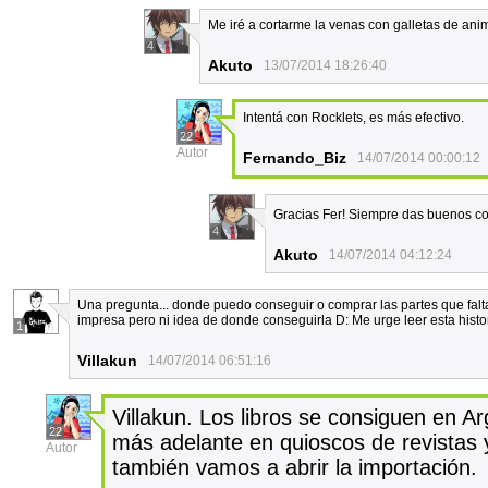
Me iré a cortarme la venas con galletas de ani
4
Akuto
13/07/2014 18:26:40
Intentá con Rocklets, es más efectivo.
22
Autor
Fernando_Biz
14/07/2014 00:00:12
Gracias Fer! Siempre das buenos c
4
Akuto
14/07/2014 04:12:24
Una pregunta... donde puedo conseguir o comprar las partes que falta
impresa pero ni idea de donde conseguirla D: Me urge leer esta histor
1
Villakun
14/07/2014 06:51:16
Villakun. Los libros se consiguen en A
22
más adelante en quioscos de revistas y 
Autor
también vamos a abrir la importación.