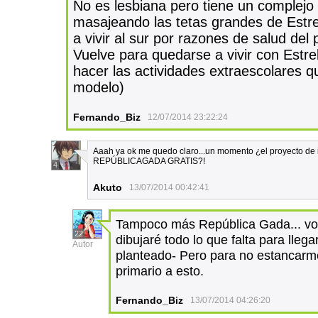
No es lesbiana pero tiene un complejo
masajeando las tetas grandes de Estrell
a vivir al sur por razones de salud de
Vuelve para quedarse a vivir con Estr
hacer las actividades extraescolares q
modelo)
Fernando_Biz
12/07/2014 23:22:24
Aaah ya ok me quedo claro...un momento ¿el proyecto de 
REPÚBLICAGADA GRATIS?!
4
Akuto
13/07/2014 00:42:41
Tampoco más República Gada... voy
22
dibujaré todo lo que falta para lleg
Autor
planteado- Pero para no estancarme 
primario a esto.
Fernando_Biz
13/07/2014 04:26:20