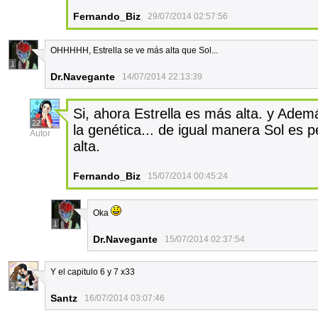
Fernando_Biz
29/07/2014 02:57:56
OHHHHH, Estrella se ve más alta que Sol...
1
Dr.Navegante
14/07/2014 22:13:39
Si, ahora Estrella es más alta. y Adem
22
la genética... de igual manera Sol es p
Autor
alta.
Fernando_Biz
15/07/2014 00:45:24
Oka
1
Dr.Navegante
15/07/2014 02:37:54
Y el capitulo 6 y 7 x33
2
Santz
16/07/2014 03:07:46