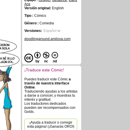
Equipo :
Kinkgirl
,
Bellatrice
,
Icarix
Ace
Versión original:
English
Tipo :
Cómics
Género :
Comedia
Versiones:
Español
doodlingaround.amilova.com
by
nc
nd
¡Traduce este Cómic!
Puedes traducir este Cómic
a
través de nuestra interface
Online
.
Traduciendo ayudas a los artistas
a darse a conocer, y muestras tu
interés y gratitud.
Los traductores dedicados
pueden ser recompensados con
Golds.
¡Ayuda a traducir o corregir
esta página! (¡Ganarás ORO!)