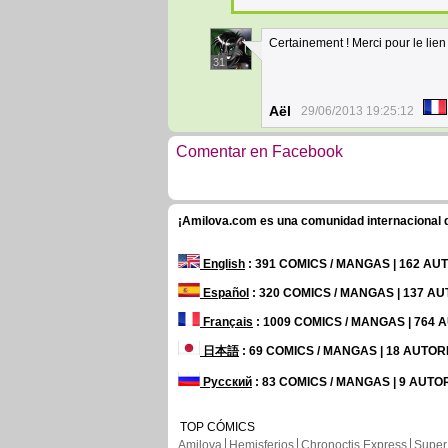
Certainement ! Merci pour le lien 
31
Aël
29/06/2013 19:25:12
Comentar en Facebook
¡Amilova.com es una comunidad internacional de
English
: 391 COMICS / MANGAS | 162 A
Español
: 320 COMICS / MANGAS | 137 A
Français
: 1009 COMICS / MANGAS | 764
日本語
: 69 COMICS / MANGAS | 18 AUTO
Русский
: 83 COMICS / MANGAS | 9 AUTO
TOP CÓMICS
Amilova
Hemisferios
Chronoctis Express
Super