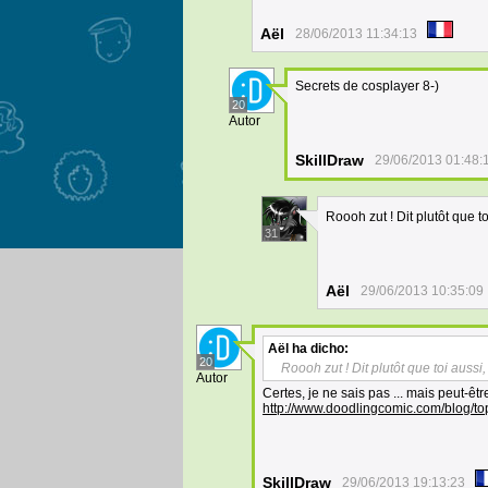
Aël
28/06/2013 11:34:13
Secrets de cosplayer 8-)
20
Autor
SkillDraw
29/06/2013 01:48:
Roooh zut ! Dit plutôt que t
31
Aël
29/06/2013 10:35:09
Aël
ha dicho:
20
Roooh zut ! Dit plutôt que toi aussi
Autor
Certes, je ne sais pas ... mais peut-êtr
http://www.doodlingcomic.com/blog/top
SkillDraw
29/06/2013 19:13:23