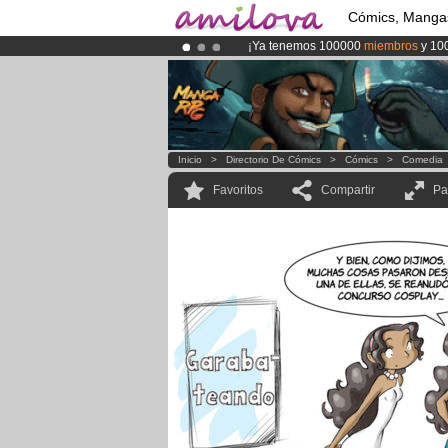
Cómics, Manga
¡Ya tenemos 100000
miembros
y 10
¡
El Kickstarter Amilova está desorm
¡Conviertete en Premium por
3.95 e
Inicio
>
Directorio De Cómics
>
Cómics
>
Comedia
Favoritos
Compartir
Pa