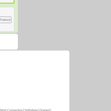
Traducir
Blind Connection
Sethxfaye
Graped