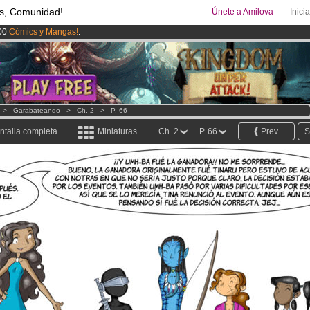
s, Comunidad!
Únete a Amilova
Inici
00
Cómics y Mangas!
.
ado lanzado
!.
uros
al mes!
Hazte Premium ya
>
Garabateando
>
Ch. 2
>
P. 66
ntalla completa
Miniaturas
Ch. 2
P. 66
Prev.
S