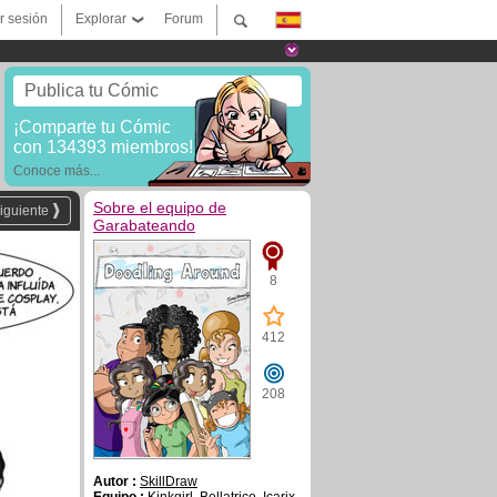
ar sesión
Explorar
Forum
Publica tu Cómic
¡Comparte tu Cómic
con 134393 miembros!
Conoce más...
Sobre el equipo de
iguiente
Garabateando
8
412
208
Autor :
SkillDraw