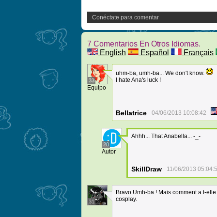
Conéctate para comentar
7 Comentarios En Otros Idiomas.
English
Español
Français
uhm-ba, umh-ba... We don't know.
I hate Ana's luck !
33
Equipo
Bellatrice
04/06/2013 10:08:42
Ahhh... That Anabella... -_-
20
Autor
SkillDraw
11/06/2013 05:04:
Bravo Umh-ba ! Mais comment a t-elle f
cosplay.
31