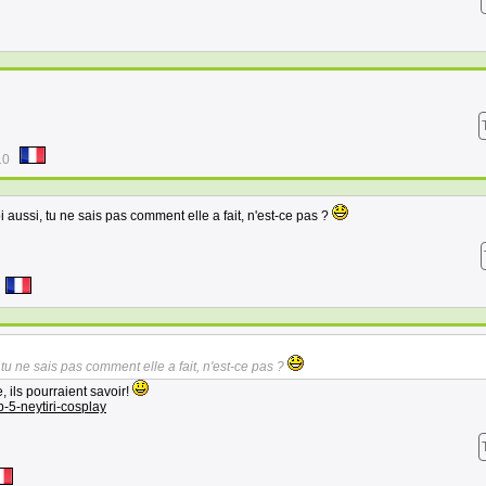
10
oi aussi, tu ne sais pas comment elle a fait, n'est-ce pas ?
, tu ne sais pas comment elle a fait, n'est-ce pas ?
e, ils pourraient savoir!
-5-neytiri-cosplay