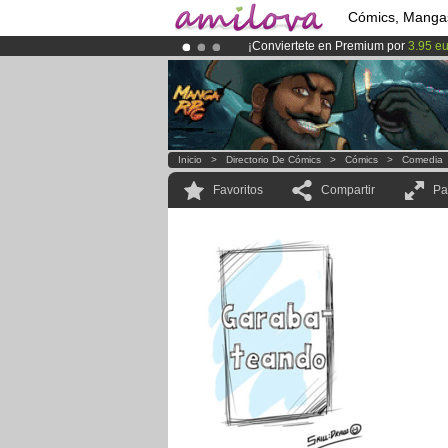
Cómics, Manga
¡Conviertete en Premium por
3.95 e
¡
El Kickstarter Amilova está desorm
¡Ya tenemos 100000
miembros
y 10
Inicio
>
Directorio De Cómics
>
Cómics
>
Comedia
Favoritos
Compartir
Pa