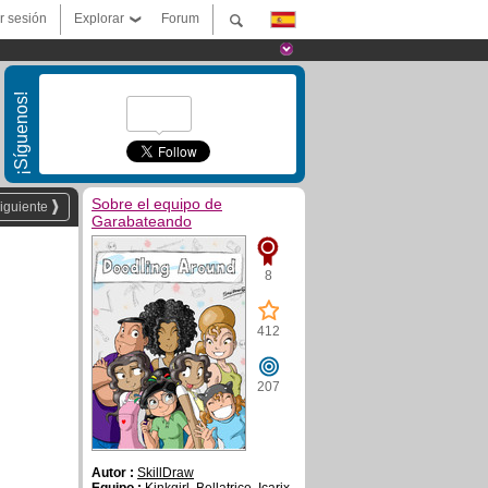
ar sesión
Explorar
Forum
¡Síguenos!
Sobre el equipo de
iguiente
Garabateando
8
412
207
Autor :
SkillDraw