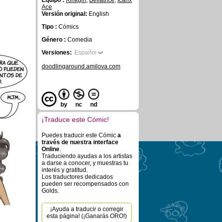
Equipo :
Kinkgirl
,
Bellatrice
,
Icarix
Ace
Versión original:
English
Tipo :
Cómics
Género :
Comedia
Versiones:
Español
doodlingaround.amilova.com
by
nc
nd
¡Traduce este Cómic!
Puedes traducir este Cómic
a
través de nuestra interface
Online
.
Traduciendo ayudas a los artistas
a darse a conocer, y muestras tu
interés y gratitud.
Los traductores dedicados
pueden ser recompensados con
Golds.
¡Ayuda a traducir o corregir
esta página! (¡Ganarás ORO!)