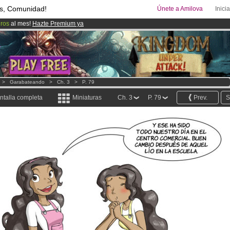
s, Comunidad!
Únete a Amilova
Inici
uros
al mes!
Hazte Premium ya
ado lanzado
!.
00
Cómics y Mangas!
.
>
Garabateando
>
Ch. 3
>
P. 79
ntalla completa
Miniaturas
Ch. 3
P. 79
Prev.
S