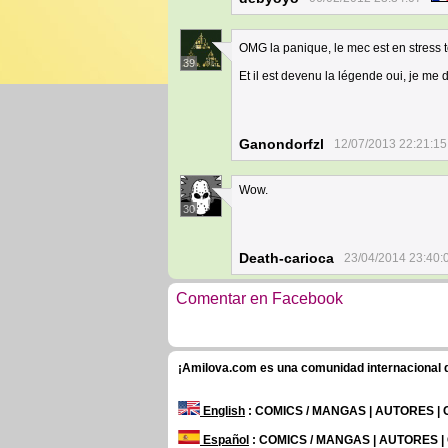
OMG la panique, le mec est en stress t
39
Et il est devenu la légende oui, je me 
Ganondorfzl
12/07/2013 22:21:15
Wow.
30
Death-carioca
23/04/2014 23:40:
Comentar en Facebook
¡Amilova.com es una comunidad internacional de
English
: COMICS / MANGAS | AUTORES |
Español
: COMICS / MANGAS | AUTORES 