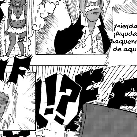
¡Mierda
¡Ayuda
¡Saquen
de aqui