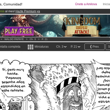
s, Comunidad!
Únete a Amilova
Inici
uros
al mes!
Hazte Premium ya
ado lanzado
!.
00
Cómics y Mangas!
.
>
WALDO PAPAYE
>
Ch. 3
>
P. 21
ntalla completa
Miniaturas
Ch. 3
P. 21
Prev.
S
¡Las cos
Si, pero muy
deb
tarde.
terminar
Pasamos
¡So
sesenta años
demas
escondidos en
joven 
este retrete.
termina
vida e
escusa