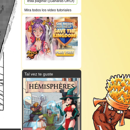
esta página! (¡Ganarás ORO!)
Mira todos los video tutoriales
Tal vez te guste