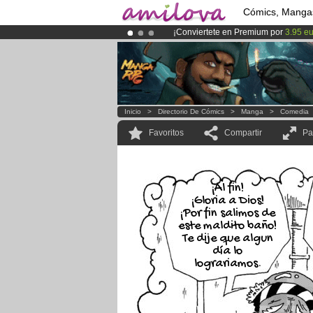
Cómics, Manga
¡Conviertete en Premium por
3.95 e
¡
El Kickstarter Amilova está desorm
¡Ya tenemos 100000
miembros
y 10
Inicio
>
Directorio De Cómics
>
Manga
>
Comedia
Favoritos
Compartir
Pa
¡Al fin!
¡Gloria a Dios!
¡Por fin salimos de
este maldito baño!
Te dije que algun
día lo
lograriamos.