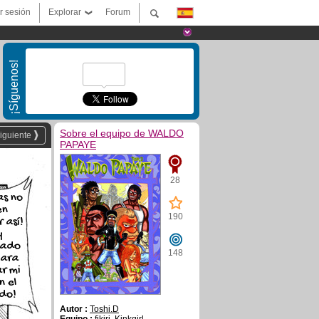
ar sesión
Explorar
Forum
¡Síguenos!
Sobre el equipo de WALDO
iguiente
PAPAYE
28
as no
en
190
 así!
y
iado
148
para
r mi
n el
do!
Autor :
Toshi.D