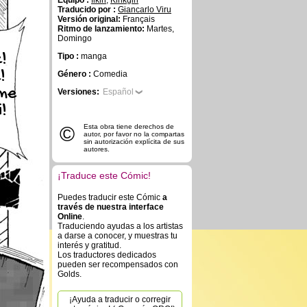
Equipo :
fikiri
,
Kinkgirl
Traducido por :
Giancarlo Viru
Versión original:
Français
Ritmo de lanzamiento:
Martes,
Domingo
!
Tipo :
manga
!
Género :
Comedia
me
Versiones:
Español
!
©
Esta obra tiene derechos de
autor, por favor no la compartas
sin autorización explícita de sus
autores.
¡Traduce este Cómic!
Puedes traducir este Cómic
a
través de nuestra interface
Online
.
Traduciendo ayudas a los artistas
a darse a conocer, y muestras tu
interés y gratitud.
Los traductores dedicados
pueden ser recompensados con
Golds.
¡Ayuda a traducir o corregir