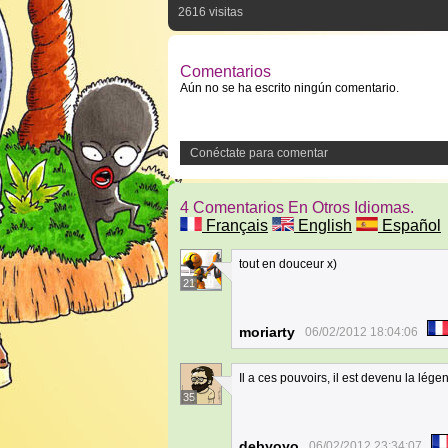
2616 visitas
Comentarios
Aún no se ha escrito ningún comentario.
Conéctate para comentar
4 Comentarios En Otros Idiomas.
Français
English
Español
tout en douceur x)
21
moriarty
06/02/2012 18:04:06
Il a ces pouvoirs, il est devenu la légen
35
debyoyo
06/02/2012 23:34:07