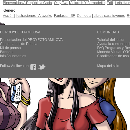
Bienvenidos A República Gada
Only Two
Astaroth Y Bernadette
Edil
Leth Hat
Género
Acción
Ilustraciones - Artworks
Fantasía - SF
Comedia
Libros para jovenes
R
EL PROYECTO AMILOVA
COMUNIDAD
Presentación del PROYECTO AMILOVA
Tutorial del lector
Comentarios de Prensa
Ayuda la comunidad
Kit de prensa
FAQ.Preguntas y Re
Banners
Moneda Virtual: OR
Info Anunciantes
Condiciones de uso
Follow Amilova on
Mapa del sitio