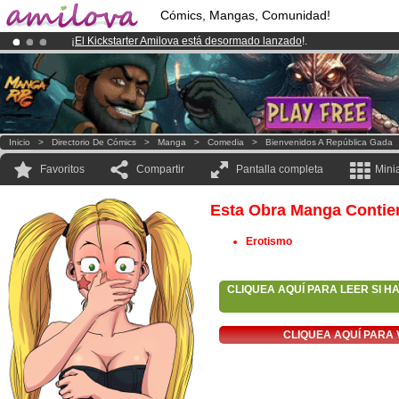
Cómics, Mangas, Comunidad!
¡
El Kickstarter Amilova está desormado lanzado
!.
¡Ya tenemos 134393
miembros
y 1208
Cómics y Mangas!
.
¡Conviertete en Premium por
3.95 euros
al mes!
Hazte Premium ya
Inicio
>
Directorio De Cómics
>
Manga
>
Comedia
>
Bienvenidos A República Gada
Favoritos
Compartir
Pantalla completa
Mini
Esta Obra Manga Contie
Erotismo
CLIQUEA AQUÍ PARA LEER SI H
CLIQUEA AQUÍ PARA 