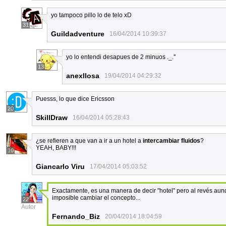
yo tampoco pillo lo de telo xD
31
Guildadventure
16/04/2014 10:39:37
yo lo entendi desapues de 2 minuos ._.''
13
anexllosa
19/04/2014 04:29:32
Puesss, lo que dice Ericsson
20
SkillDraw
16/04/2014 05:28:43
¿se refieren a que van a ir a un hotel a
intercambiar fluidos
?
YEAH, BABY!!!
10
Giancarlo Viru
17/04/2014 05:03:52
Exactamente, es una manera de decir "hotel" pero al revés aunq
imposible cambiar el concepto...
22
Autor
Fernando_Biz
20/04/2014 18:04:59