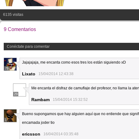
6135 visitas
9 Comentarios
Conéctate para comentar
Jajajajaja, me encanta como esos tres los están siguiendo xD
25
Lixato
15/04/2014 12:43:38
Me encanta el disfraz de camuflaje del profesor, no llama la ate
29
Rambam
15/04/2014 15:32:52
Bueno supongamos que hay alguien aquí que no entiende que signific
1
encamada joder tio
ericsson
16/04/2014 03:35:48