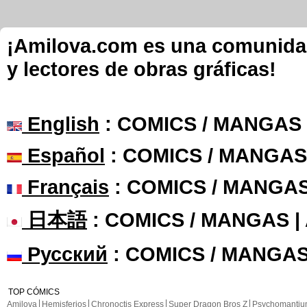
¡Amilova.com es una comunidad 
y lectores de obras gráficas!
English
: COMICS / MANGAS
Español
: COMICS / MANGAS
Français
: COMICS / MANGA
日本語
: COMICS / MANGAS 
Русский
: COMICS / MANGAS
TOP CÓMICS
Amilova
Hemisferios
Chronoctis Express
Super Dragon Bros Z
Psychomanti