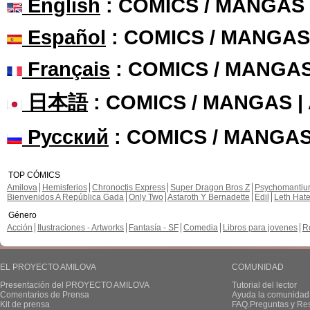
English
: COMICS / MANGAS
Español
: COMICS / MANGAS
Français
: COMICS / MANGA
日本語
: COMICS / MANGAS 
Русский
: COMICS / MANGAS
TOP CÓMICS
Amilova
Hemisferios
Chronoctis Express
Super Dragon Bros Z
Psychomanti
Bienvenidos A República Gada
Only Two
Astaroth Y Bernadette
Edil
Leth Hat
Género
Acción
Ilustraciones - Artworks
Fantasía - SF
Comedia
Libros para jovenes
R
EL PROYECTO AMILOVA
COMUNIDAD
Presentación del PROYECTO AMILOVA
Tutorial del lector
Comentarios de Prensa
Ayuda la comunidad
Kit de prensa
FAQ.Preguntas y Re