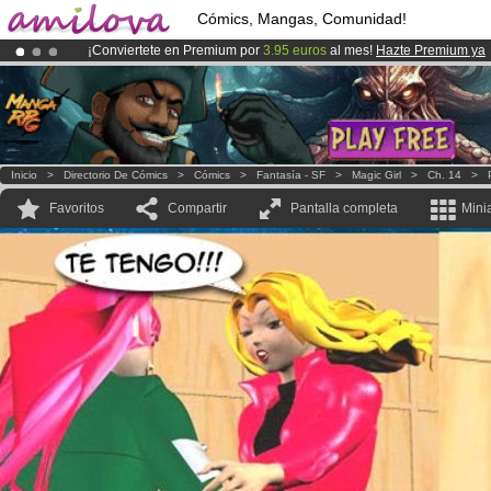
Cómics, Mangas, Comunidad!
¡Conviertete en Premium por
3.95 euros
al mes!
Hazte Premium ya
¡
El Kickstarter Amilova está desormado lanzado
!.
¡Ya tenemos 134393
miembros
y 1208
Cómics y Mangas!
.
Inicio
>
Directorio De Cómics
>
Cómics
>
Fantasía - SF
>
Magic Girl
>
Ch. 14
>
Favoritos
Compartir
Pantalla completa
Mini