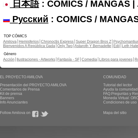
日本語
: COMICS / MANGAS 
Русский
: COMICS / MANGAS
TOP CÓMICS
Amilova
Hemisferios
Chronoctis Express
Super Dragon Bros Z
Psychomanti
Bienvenidos A República Gada
Only Two
Astaroth Y Bernadette
Edil
Leth Hat
Género
Acción
Ilustraciones - Artworks
Fantasía - SF
Comedia
Libros para jovenes
R
EL PROYECTO AMILOVA
COMUNIDAD
Presentación del PROYECTO AMILOVA
Tutorial del lector
Comentarios de Prensa
Ayuda la comunidad
Kit de prensa
FAQ.Preguntas y Re
Banners
Moneda Virtual: OR
Info Anunciantes
Condiciones de uso
Follow Amilova on
Mapa del sitio