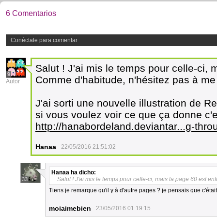
6 Comentarios
Conéctate para comentar
Salut ! J'ai mis le temps pour celle-ci, 
9
Comme d'habitude, n'hésitez pas à me
Autor
J'ai sorti une nouvelle illustration de
si vous voulez voir ce que ça donne c'es
http://hanabordeland.deviantar...g-th
Hanaa
22/05/2016 21:51:02
Hanaa
ha dicho:
Salut ! J'ai mis le temps pour celle-ci, mais la page 60 est enfi
33
Tiens je remarque qu'il y à d'autre pages ? je pensais que c'éta
moiaimebien
23/05/2016 01:19:15