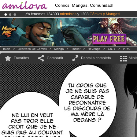
Cómics, Mangas, Comunidad!
¡Ya tenemos 134393
miembros
y 1208
Cómics y Mangas!
.
¡Conviertete en Premium por
3.95 euros
al mes!
Hazte Premium ya
¡
El Kickstarter Amilova está desormado lanzado
!.
Inicio
>
Directorio De Cómics
>
Manga
>
Thriller
>
Revenge
>
Ch. 1
>
P. 60
Favoritos
Compartir
Pantalla completa
Mini