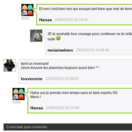
Et non c'est bien moi qui essaye tant bien que mal de ter
9
Autor
Hanaa
24/05/2016 20:19:42
JE te souhaite bon courage pour continuer ne te relâch
suite
33
moiaimebien
25/05/2016 14:09:46
tient un revenant!
sinon trouvve tes planches toujours aussi bien ^^
2
louvenoire
22/05/2016 22:38:55
Haha oui je prends mon temps sans le faire exprès XD
Merci !
9
Autor
Hanaa
24/05/2016 20:19:06
Conéctate para comentar