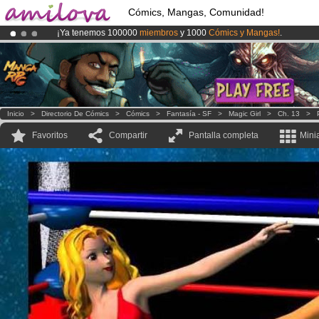
Cómics, Mangas, Comunidad!
¡Ya tenemos 100000
miembros
y 1000
Cómics y Mangas!
.
¡Conviertete en Premium por
3.95 euros
al mes!
Hazte Premium ya
¡
El Kickstarter Amilova está desormado lanzado
!.
Inicio
>
Directorio De Cómics
>
Cómics
>
Fantasía - SF
>
Magic Girl
>
Ch. 13
>
Favoritos
Compartir
Pantalla completa
Mini