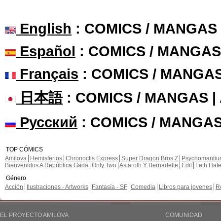
English
: COMICS / MANGAS
Español
: COMICS / MANGAS
Français
: COMICS / MANGA
日本語
: COMICS / MANGAS 
Русский
: COMICS / MANGAS
TOP CÓMICS
Amilova
Hemisferios
Chronoctis Express
Super Dragon Bros Z
Psychomanti
Bienvenidos A República Gada
Only Two
Astaroth Y Bernadette
Edil
Leth Hat
Género
Acción
Ilustraciones - Artworks
Fantasía - SF
Comedia
Libros para jovenes
R
EL PROYECTO AMILOVA
COMUNIDAD