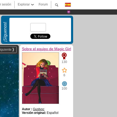
ar sesión
Explorar
Forum
¡Síguenos!
Sobre el equipo de Magic Girl
iguiente
130
6
100
Autor :
Gustvoc
Versión original:
Español