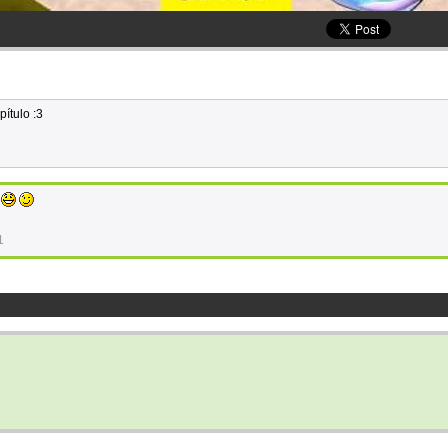
pítulo :3
s
1