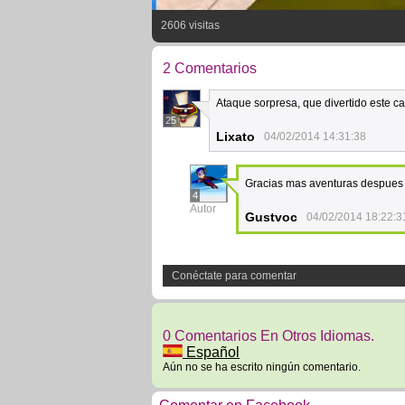
2606 visitas
2 Comentarios
Ataque sorpresa, que divertido este ca
25
Lixato
04/02/2014 14:31:38
Gracias mas aventuras despue
4
Autor
Gustvoc
04/02/2014 18:22:3
Conéctate para comentar
0 Comentarios En Otros Idiomas.
Español
Aún no se ha escrito ningún comentario.