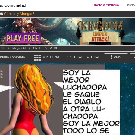
s, Comunidad!
Únete a Amilova
Inici
08
Cómics y Mangas!
.
uros
al mes!
Hazte Premium ya
ado lanzado
!.
- SF
>
Magic Girl
>
Ch. 13
>
P. 10
ntalla completa
Miniaturas
Ch. 13
P. 10
Prev.
S