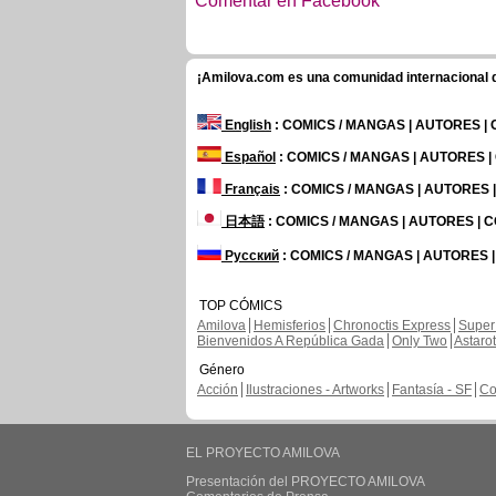
Comentar en Facebook
¡Amilova.com es una comunidad internacional de
English
: COMICS / MANGAS | AUTORES |
Español
: COMICS / MANGAS | AUTORES 
Français
: COMICS / MANGAS | AUTORES
日本語
: COMICS / MANGAS | AUTORES |
Русский
: COMICS / MANGAS | AUTORES 
TOP CÓMICS
Amilova
Hemisferios
Chronoctis Express
Super
Bienvenidos A República Gada
Only Two
Astaro
Género
Acción
Ilustraciones - Artworks
Fantasía - SF
Co
EL PROYECTO AMILOVA
Presentación del PROYECTO AMILOVA