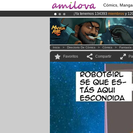
Cómics, Manga
¡Ya tenemos 134393
miembros
y 12
¡Conviertete en Premium por
3.95 e
¡
El Kickstarter Amilova está desorm
Inicio
>
Directorio De Cómics
>
Cómics
>
Fantasía 
Favoritos
Compartir
Pa