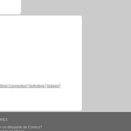
Blind Connection
Sethxfaye
Graped
ORES
r un dibujante de Cómics?