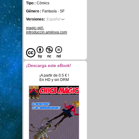
Tipo :
Cómics
Género :
Fantasía - SF
Versiones:
Español
magic-girl-
introduccin.amilova.com
by
nc
nd
¡Descarga este eBook!
¡A partir de 0.5 € !
En HD y sin DRM