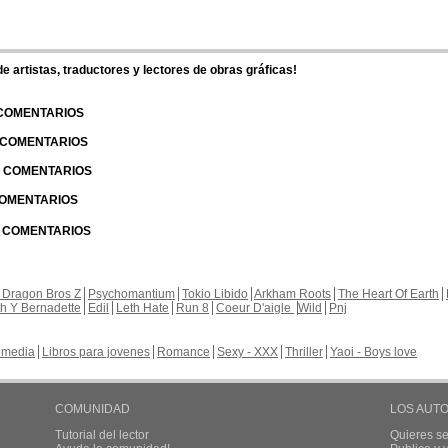
 artistas, traductores y lectores de obras gráficas!
 COMENTARIOS
| COMENTARIOS
 | COMENTARIOS
 COMENTARIOS
| COMENTARIOS
 Dragon Bros Z
Psychomantium
Tokio Libido
Arkham Roots
The Heart Of Earth
th Y Bernadette
Edil
Leth Hate
Run 8
Coeur D'aigle
Wild
Pnj
media
Libros para jovenes
Romance
Sexy - XXX
Thriller
Yaoi - Boys love
COMUNIDAD
LOS AUT
Tutorial del lector
Quieres se