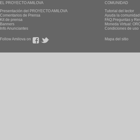
EL PROYECTO AMILOVA
COMUNIDAD
Presentación del PROYECTO AMILOVA
Tutorial del lector
Comentarios de Prensa
Ayuda la comunidad
Kit de prensa
FAQ.Preguntas y Re
Banners
Moneda Virtual: OR
Info Anunciantes
Condiciones de uso
Follow Amilova on
Mapa del sitio