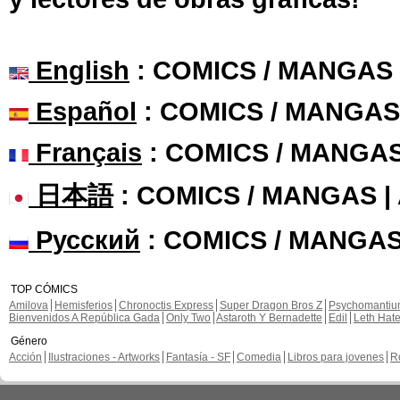
English
: COMICS / MANGAS
Español
: COMICS / MANGAS
Français
: COMICS / MANGA
日本語
: COMICS / MANGAS 
Русский
: COMICS / MANGAS
TOP CÓMICS
Amilova
Hemisferios
Chronoctis Express
Super Dragon Bros Z
Psychomanti
Bienvenidos A República Gada
Only Two
Astaroth Y Bernadette
Edil
Leth Hat
Género
Acción
Ilustraciones - Artworks
Fantasía - SF
Comedia
Libros para jovenes
R