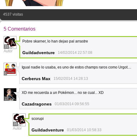
4537 visitas
5 Comentarios
Pobre skarner, lo han dejao pal arrastre
31
Autor
Guildadventure
14/02/2014 22:57:08
Igual nadie lo usaba, es uno de estos champs raros como Urgot....
8
Cerberus Max
15/02/2014 14:28:13
XD me recuerda a un Pokémon... no se cual... XD
27
Cazadragones
01/03/2014 09:56:55
scorupi
31
Autor
Guildadventure
01/03/2014 10:58:33