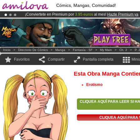
Cómics, Mangas, Comunidad!
¡Conviertete en Premium por
3.95 euros
al mes!
Hazte Premium ya
¡Ya tenemos 134393
miembros
y 1208
Cómics y Mangas!
.
¡
El Kickstarter Amilova está desormado lanzado
!.
Inicio
>
Directorio De Cómics
>
Manga
>
Fantasía - SF
>
My Main
>
Ch. 2
>
P. 
Favoritos
Compartir
Pantalla completa
Mini
Esta Obra Manga Contie
Erotismo
CLIQUEA AQUÍ PARA LEER SI H
CLIQUEA AQUÍ PARA 