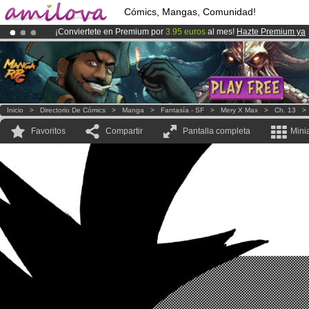
Cómics, Mangas, Comunidad!
¡Conviertete en Premium por
3.95 euros
al mes!
Hazte Premium ya
¡Ya tenemos 100000
miembros
y 1000
Cómics y Mangas!
.
¡
El Kickstarter Amilova está desormado lanzado
!.
Inicio
>
Directorio De Cómics
>
Manga
>
Fantasía - SF
>
Mery X Max
>
Ch. 13
Favoritos
Compartir
Pantalla completa
Mini