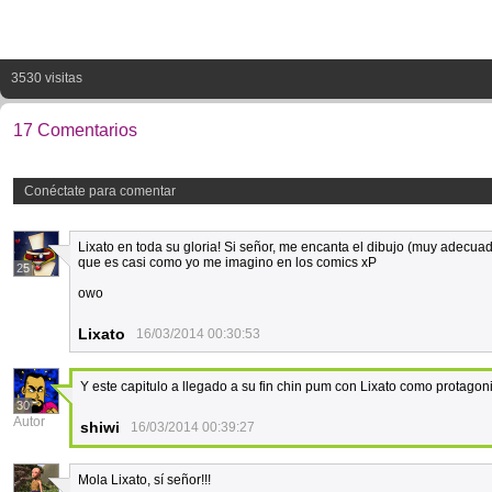
3530 visitas
17 Comentarios
Conéctate para comentar
Lixato en toda su gloria! Si señor, me encanta el dibujo (muy adecua
que es casi como yo me imagino en los comics xP
25
owo
Lixato
16/03/2014 00:30:53
Y este capitulo a llegado a su fin chin pum con Lixato como protagonist
30
Autor
shiwi
16/03/2014 00:39:27
Mola Lixato, sí señor!!!