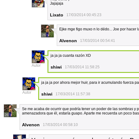
Jajajaja
25
Lixato
17/03/2014 00:45:23
Ejke mge figo muxo n lo dédo... Joe por hacer l
26
Alvenon
17/03/2014 00:54:41
ja ja ja cuanta razón XD
30
Autor
shiwi
17/03/2014 11:58:25
ja ja ja por ahora mejor huir, para ir acumulando fuerza p
30
Autor
shiwi
17/03/2014 11:57:38
Se me acaba de ocurrir que podría tener un poder de las sombras y 
amenazadora que él, estaría guapo. Aparte me recuerda un poco bas
26
Alvenon
17/03/2014 00:58:10