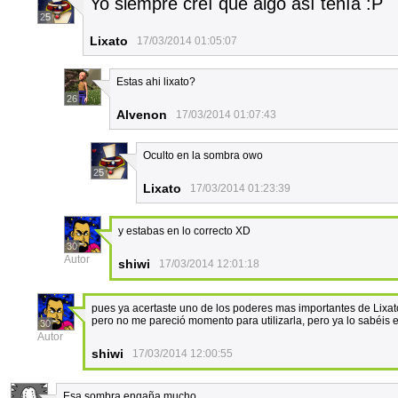
Yo siempre creí que algo así tenía :P
25
Lixato
17/03/2014 01:05:07
Estas ahi lixato?
26
Alvenon
17/03/2014 01:07:43
Oculto en la sombra owo
25
Lixato
17/03/2014 01:23:39
y estabas en lo correcto XD
30
Autor
shiwi
17/03/2014 12:01:18
pues ya acertaste uno de los poderes mas importantes de Lixat
pero no me pareció momento para utilizarla, pero ya lo sabéis
30
Autor
shiwi
17/03/2014 12:00:55
Esa sombra engaña mucho...