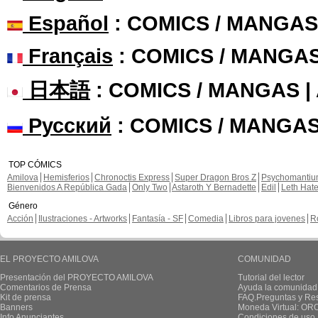
Español
: COMICS / MANGAS
Français
: COMICS / MANGA
日本語
: COMICS / MANGAS 
Русский
: COMICS / MANGAS
TOP CÓMICS
Amilova
Hemisferios
Chronoctis Express
Super Dragon Bros Z
Psychomanti
Bienvenidos A República Gada
Only Two
Astaroth Y Bernadette
Edil
Leth Hat
Género
Acción
Ilustraciones - Artworks
Fantasía - SF
Comedia
Libros para jovenes
R
EL PROYECTO AMILOVA
COMUNIDAD
Presentación del PROYECTO AMILOVA
Tutorial del lector
Comentarios de Prensa
Ayuda la comunidad
Kit de prensa
FAQ.Preguntas y Re
Banners
Moneda Virtual: OR
Info Anunciantes
Condiciones de uso