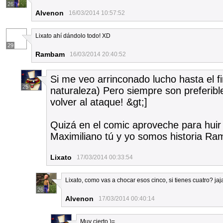
26
Alvenon
16/03/2014 10:57:52
Lixato ahí dándolo todo! XD
29
Rambam
16/03/2014 20:40:52
Si me veo arrinconado lucho hasta el f
25
naturaleza) Pero siempre son preferible
volver al ataque! &gt;]
Quizá en el comic aproveche para huir 
Maximiliano tú y yo somos historia R
Lixato
17/03/2014 00:33:54
Lixato, como vas a chocar esos cinco, si tienes cuatro? ja
26
Alvenon
17/03/2014 00:40:14
Muy cierto )=