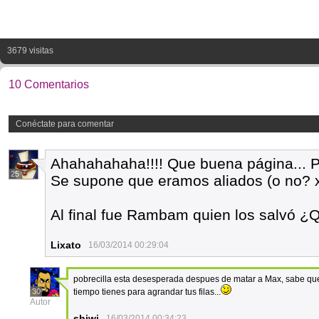
3679 visitas
10 Comentarios
Conéctate para comentar
Ahahahahaha!!!! Que buena página..
25
Se supone que eramos aliados (o no? x
Al final fue Rambam quien los salvó ¿
Lixato
16/03/2014 00:29:04
pobrecilla esta desesperada despues de matar a Max, sabe que
30
tiempo tienes para agrandar tus filas...
Autor
shiwi
16/03/2014 00:34:23