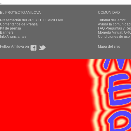
EL PROYECTO AMILOVA
COMUNIDAD
Presentación del PROYECTO AMILOVA
Tutorial del lector
Comentarios de Prensa
Ayuda la comunidad
Kit de prensa
FAQ.Preguntas y Re
Banners
Moneda Virtual: OR
Info Anunciantes
Condiciones de uso
Follow Amilova on
Mapa del sitio