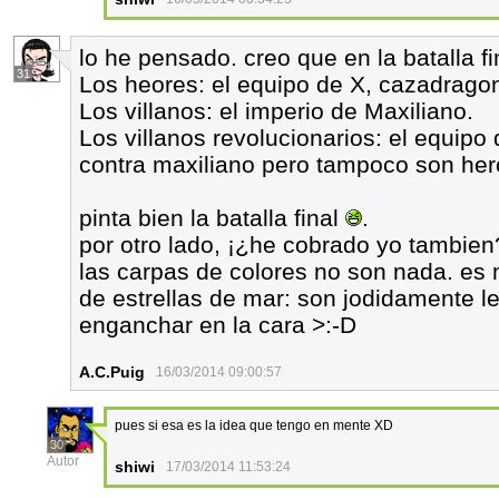
lo he pensado. creo que en la batalla fin
31
Los heores: el equipo de X, cazadragon
Los villanos: el imperio de Maxiliano.
Los villanos revolucionarios: el equipo
contra maxiliano pero tampoco son her
pinta bien la batalla final
.
por otro lado, ¡¿he cobrado yo tambie
las carpas de colores no son nada. es 
de estrellas de mar: son jodidamente 
enganchar en la cara >:-D
A.C.Puig
16/03/2014 09:00:57
pues si esa es la idea que tengo en mente XD
30
Autor
shiwi
17/03/2014 11:53:24