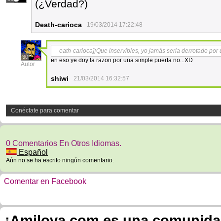
(¿Verdad?)
Death-carioca
19/03/2014 17:22:48
eath-carioca]¡Que inservibles, yo jamás seria derrotado por
30
en eso ye doy la razon por una simple puerta no...XD
Autor
shiwi
21/03/2014 16:32:57
Conéctate para comentar
0 Comentarios En Otros Idiomas.
Español
Aún no se ha escrito ningún comentario.
Comentar en Facebook
¡Amilova.com es una comunidad 