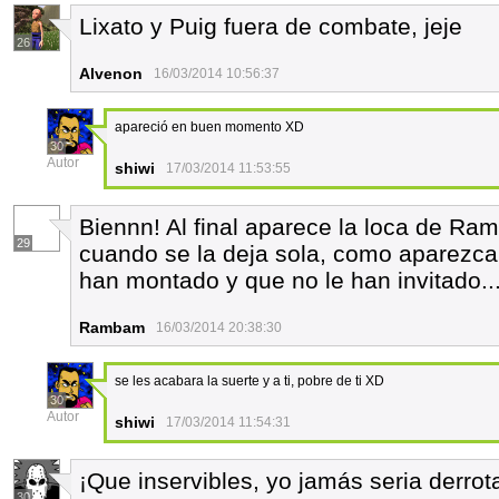
Lixato y Puig fuera de combate, jeje
26
Alvenon
16/03/2014 10:56:37
apareció en buen momento XD
30
Autor
shiwi
17/03/2014 11:53:55
Biennn! Al final aparece la loca de Ram
29
cuando se la deja sola, como aparezca 
han montado y que no le han invitado..
Rambam
16/03/2014 20:38:30
se les acabara la suerte y a ti, pobre de ti XD
30
Autor
shiwi
17/03/2014 11:54:31
¡Que inservibles, yo jamás seria derrot
30