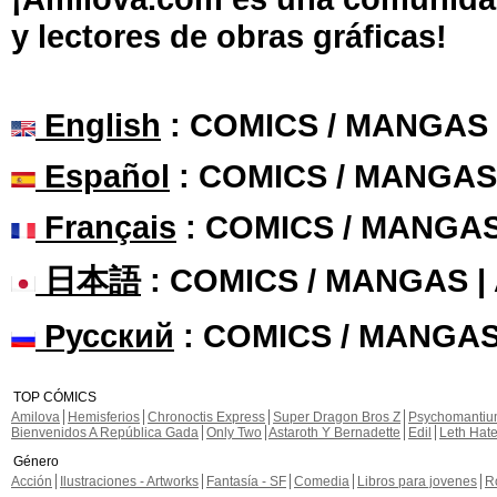
y lectores de obras gráficas!
English
: COMICS / MANGAS
Español
: COMICS / MANGAS
Français
: COMICS / MANGA
日本語
: COMICS / MANGAS 
Русский
: COMICS / MANGAS
TOP CÓMICS
Amilova
Hemisferios
Chronoctis Express
Super Dragon Bros Z
Psychomanti
Bienvenidos A República Gada
Only Two
Astaroth Y Bernadette
Edil
Leth Hat
Género
Acción
Ilustraciones - Artworks
Fantasía - SF
Comedia
Libros para jovenes
R