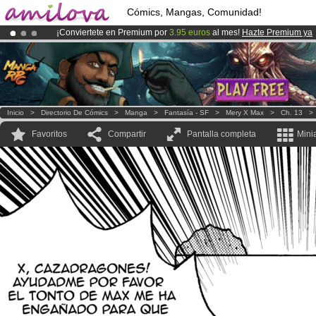
Cómics, Mangas, Comunidad!
¡Conviertete en Premium por
3.95 euros
al mes!
Hazte Premium ya
¡
El Kickstarter Amilova está desormado lanzado
!.
¡Ya tenemos 134393
miembros
y 1208
Cómics y Mangas!
.
Inicio
>
Directorio De Cómics
>
Manga
>
Fantasía - SF
>
Mery X Max
>
Ch. 13
Favoritos
Compartir
Pantalla completa
Mini