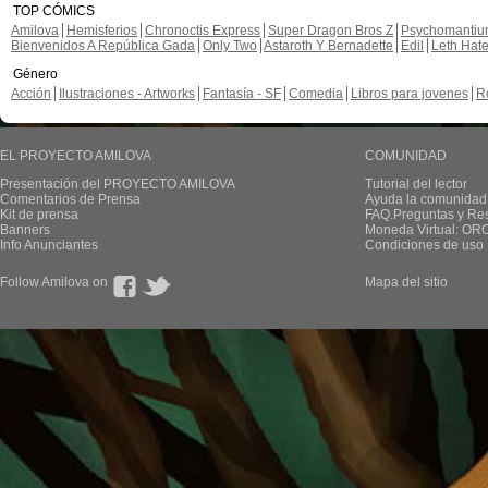
TOP CÓMICS
Amilova
Hemisferios
Chronoctis Express
Super Dragon Bros Z
Psychomanti
Bienvenidos A República Gada
Only Two
Astaroth Y Bernadette
Edil
Leth Hat
Género
Acción
Ilustraciones - Artworks
Fantasía - SF
Comedia
Libros para jovenes
R
EL PROYECTO AMILOVA
COMUNIDAD
Presentación del PROYECTO AMILOVA
Tutorial del lector
Comentarios de Prensa
Ayuda la comunidad
Kit de prensa
FAQ.Preguntas y Re
Banners
Moneda Virtual: OR
Info Anunciantes
Condiciones de uso
Follow Amilova on
Mapa del sitio