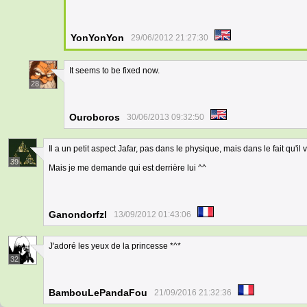
YonYonYon
29/06/2012 21:27:30
It seems to be fixed now.
28
Ouroboros
30/06/2013 09:32:50
Il a un petit aspect Jafar, pas dans le physique, mais dans le fait qu'il
39
Mais je me demande qui est derrière lui ^^
Ganondorfzl
13/09/2012 01:43:06
J'adoré les yeux de la princesse *^*
32
BambouLePandaFou
21/09/2016 21:32:36