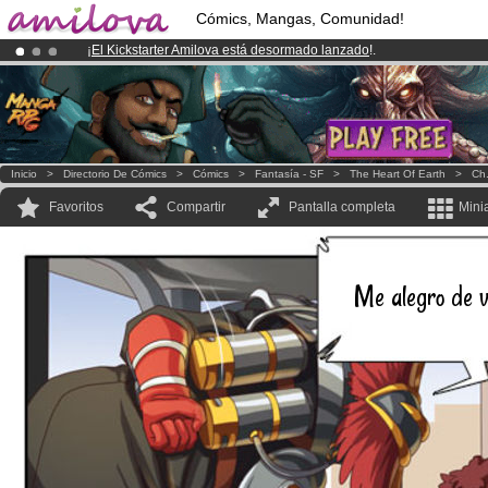
Cómics, Mangas, Comunidad!
¡
El Kickstarter Amilova está desormado lanzado
!.
¡Conviertete en Premium por
3.95 euros
al mes!
Hazte Premium ya
¡Ya tenemos 100000
miembros
y 1000
Cómics y Mangas!
.
Inicio
>
Directorio De Cómics
>
Cómics
>
Fantasía - SF
>
The Heart Of Earth
>
Ch.
Favoritos
Compartir
Pantalla completa
Mini
Me alegro de v