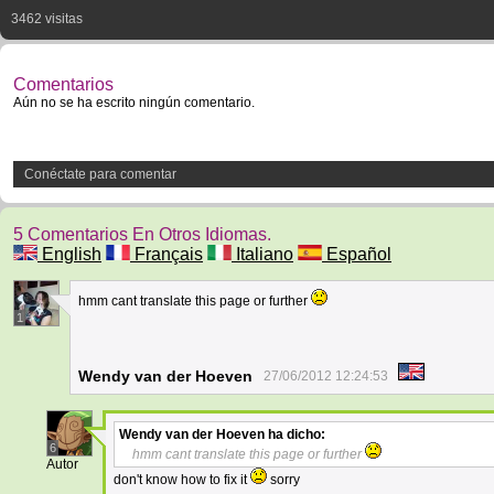
3462 visitas
Comentarios
Aún no se ha escrito ningún comentario.
Conéctate para comentar
5 Comentarios En Otros Idiomas.
English
Français
Italiano
Español
hmm cant translate this page or further
1
Wendy van der Hoeven
27/06/2012 12:24:53
Wendy van der Hoeven
ha dicho:
6
hmm cant translate this page or further
Autor
don't know how to fix it
sorry