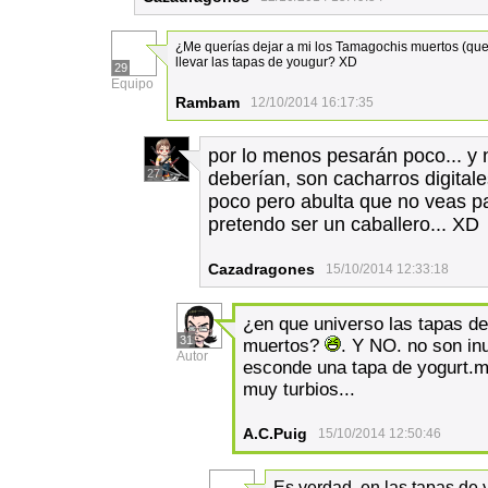
¿Me querías dejar a mi los Tamagochis muertos (que 
llevar las tapas de yougur? XD
29
Equipo
Rambam
12/10/2014 16:17:35
por lo menos pesarán poco... y n
27
deberían, son cacharros digitale
poco pero abulta que no veas pa
pretendo ser un caballero... XD
Cazadragones
15/10/2014 12:33:18
¿en que universo las tapas d
31
muertos?
. Y NO. no son inu
Autor
esconde una tapa de yogurt.m
muy turbios...
A.C.Puig
15/10/2014 12:50:46
Es verdad, en las tapas de 