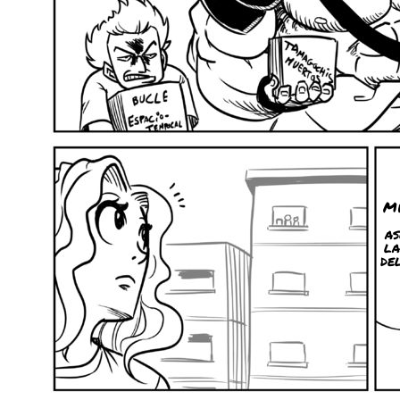
Mi
a
la
de