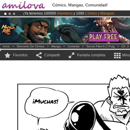
Cómics, Mangas, Comunidad!
¡Ya tenemos 100000
miembros
y 1000
Cómics y Mangas!
.
¡Conviertete en Premium por
3.95 euros
al mes!
Hazte Premium ya
¡
El Kickstarter Amilova está desormado lanzado
!.
Inicio
>
Directorio De Cómics
>
Manga
>
Comedia
>
Secret Files A.C.Puig
>
Ch. 3
Favoritos
Compartir
Pantalla completa
Mini
¡Muchas!