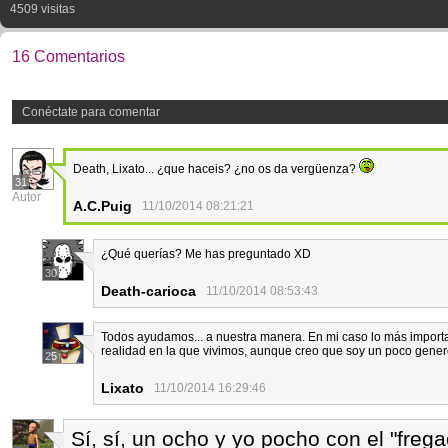
4509 visitas
16 Comentarios
Conéctate para comentar
Death, Lixato... ¿que haceis? ¿no os da vergüenza?
31
Autor
A.C.Puig
11/10/2014 08:21:21
¿Qué querías? Me has preguntado XD
30
Death-carioca
11/10/2014 08:53:43
Todos ayudamos... a nuestra manera. En mi caso lo más importan
realidad en la que vivimos, aunque creo que soy un poco gene
25
Lixato
11/10/2014 16:29:46
Sí, sí, un ocho y yo pocho con el "frega