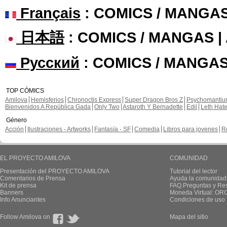
Français
: COMICS / MANGA
日本語
: COMICS / MANGAS 
Русский
: COMICS / MANGAS
TOP CÓMICS
Amilova
Hemisferios
Chronoctis Express
Super Dragon Bros Z
Psychomanti
Bienvenidos A República Gada
Only Two
Astaroth Y Bernadette
Edil
Leth Hat
Género
Acción
Ilustraciones - Artworks
Fantasía - SF
Comedia
Libros para jovenes
R
EL PROYECTO AMILOVA
COMUNIDAD
Presentación del PROYECTO AMILOVA
Tutorial del lector
Comentarios de Prensa
Ayuda la comunidad
Kit de prensa
FAQ.Preguntas y Re
Banners
Moneda Virtual: OR
Info Anunciantes
Condiciones de uso
Follow Amilova on
Mapa del sitio