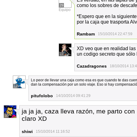
como los sobres de descafei
29
Equipo
*Espero que en la siguient
por la caja que trasporta A
Rambam
15/10/2014 22:47:59
XD veo que en realidad las
un codigo secreto que sólo 
27
Cazadragones
18/10/2014 13:
Lo peor de llevar una caja como esa es que cuando te das cuent
dan la compensación por un solo viaje. Eso si hay compensació
12
pitufolobo
14/10/2014 09:41:29
ja ja ja, caza lleva razón, me parto co
30
claro XD
shiwi
15/10/2014 11:16:52