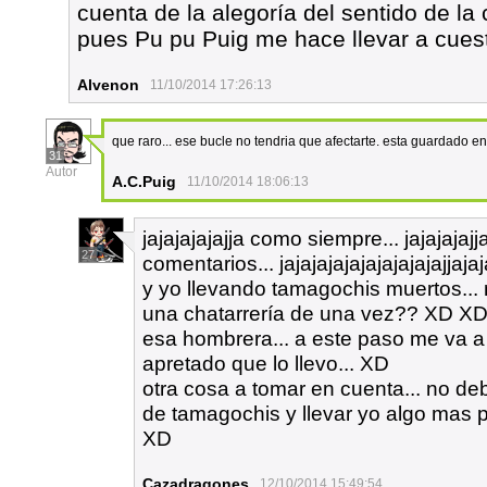
cuenta de la alegoría del sentido de la
pues Pu pu Puig me hace llevar a cuest
Alvenon
11/10/2014 17:26:13
que raro... ese bucle no tendria que afectarte. esta guardado e
31
Autor
A.C.Puig
11/10/2014 18:06:13
jajajajajajja como siempre... jajajajaj
27
comentarios... jajajajajajajajajajajja
y yo llevando tamagochis muertos...
una chatarrería de una vez?? XD XD
esa hombrera... a este paso me va a
apretado que lo llevo... XD
otra cosa a tomar en cuenta... no de
de tamagochis y llevar yo algo mas 
XD
Cazadragones
12/10/2014 15:49:54