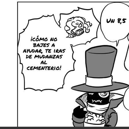
Un 8,5
¡cómo no
bajes a
ayudar, te iras
de mudanzas
al
cementerio!