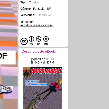
Tipo :
Cómics
Género :
Fantasía - SF
Versiones:
Español
magic-girl-
introduccin.amilova.com
by
nc
nd
¡Descarga este eBook!
¡A partir de 0.5 € !
En HD y sin DRM