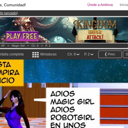
s, Comunidad!
Únete a Amilova
Inici
ado lanzado
!.
08
Cómics y Mangas!
.
uros
al mes!
Hazte Premium ya
- SF
>
Magic Girl
>
Ch. 9
>
P. 2
ntalla completa
Miniaturas
Ch. 9
P. 2
Prev.
S