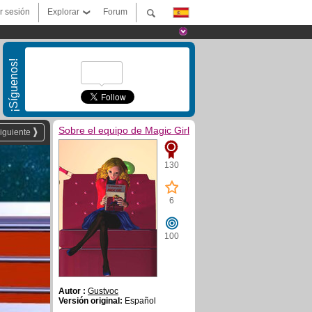
ar sesión
Explorar
Forum
¡Síguenos!
Sobre el equipo de Magic Girl
iguiente
130
6
100
Autor :
Gustvoc
Versión original:
Español