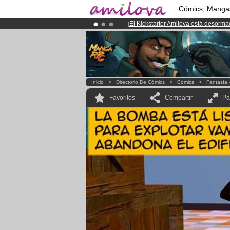
Cómics, Manga
¡
El Kickstarter Amilova está desorm
¡Ya tenemos 134393
miembros
y 12
¡Conviertete en Premium por
3.95 e
Inicio
>
Directorio De Cómics
>
Cómics
>
Fantasía 
Favoritos
Compartir
Pa