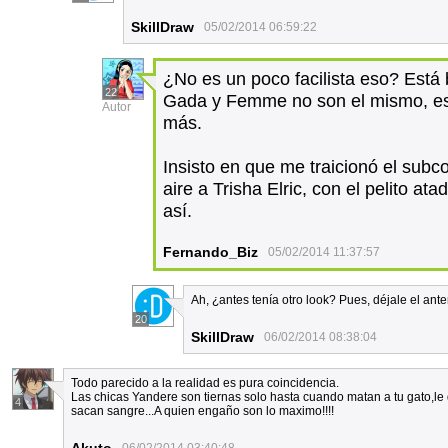
SkillDraw
05/02/2014 06:59:22
¿No es un poco facilista eso? Está 
22
Gada y Femme no son el mismo, es
Autor
más.
Insisto en que me traicionó el subc
aire a Trisha Elric, con el pelito a
así.
Fernando_Biz
05/02/2014 11:37:57
Ah, ¿antes tenía otro look? Pues, déjale el anter
20
SkillDraw
06/02/2014 08:38:04
Todo parecido a la realidad es pura coincidencia.
Las chicas Yandere son tiernas solo hasta cuando matan a tu gato,le
4
sacan sangre...A quien engaño son lo maximo!!!!