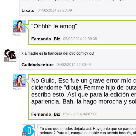
Lixato
04/02/2014 22:20:09
"Ohhhh le amog"
22
Autor
Fernando_Biz
05/02/2014 11:39:39
¿la madre es la francesa del otro comic? oO
31
Guildadventure
04/02/2014 22:30:44
No Guild, Eso fue un grave error mío 
22
diciendome "dibujá Femme hijo de puta
Autor
escribo esto. Así que para la edición e
apariencia. Bah, la hago morocha y so
Fernando_Biz
05/02/2014 04:07:00
Yo creo que puedes dejarla así. Hay gente que se parece
peinado? Para mí, conque no hable con acento francés, ah
20