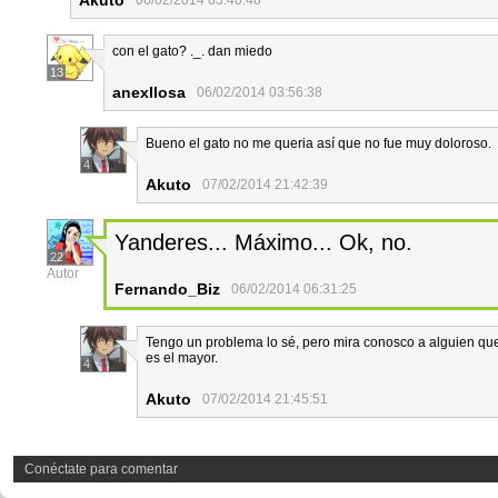
Akuto
06/02/2014 03:40:48
con el gato? ._. dan miedo
13
anexllosa
06/02/2014 03:56:38
Bueno el gato no me queria así que no fue muy doloroso.
4
Akuto
07/02/2014 21:42:39
Yanderes... Máximo... Ok, no.
22
Autor
Fernando_Biz
06/02/2014 06:31:25
Tengo un problema lo sé, pero mira conosco a alguien que 
es el mayor.
4
Akuto
07/02/2014 21:45:51
Conéctate para comentar