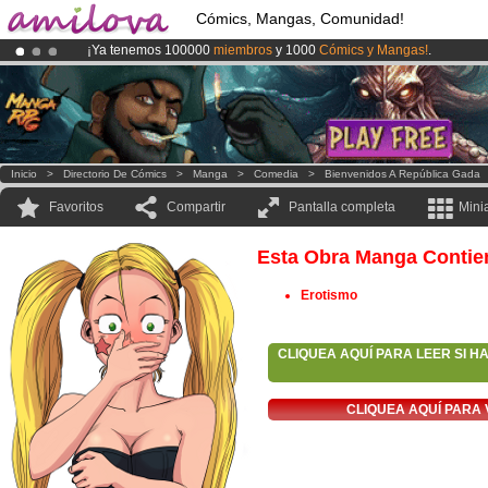
Cómics, Mangas, Comunidad!
¡Ya tenemos 100000
miembros
y 1000
Cómics y Mangas!
.
¡
El Kickstarter Amilova está desormado lanzado
!.
¡Conviertete en Premium por
3.95 euros
al mes!
Hazte Premium ya
Inicio
>
Directorio De Cómics
>
Manga
>
Comedia
>
Bienvenidos A República Gada
Favoritos
Compartir
Pantalla completa
Mini
Esta Obra Manga Contie
Erotismo
CLIQUEA AQUÍ PARA LEER SI H
CLIQUEA AQUÍ PARA 