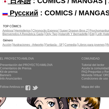
日本語
: COMICS / MANGAS 
Русский
: COMICS / MANGAS
TOP CÓMICS
Amilova
Hemisferios
Chronoctis Express
Super Dragon Bros Z
Psychomanti
Bienvenidos A República Gada
Only Two
Astaroth Y Bernadette
Edil
Leth Hat
Género
Acción
Ilustraciones - Artworks
Fantasía - SF
Comedia
Libros para jovenes
R
EL PROYECTO AMILOVA
COMUNIDAD
Presentación del PROYECTO AMILOVA
Tutorial del lector
Comentarios de Prensa
Ayuda la comunidad
Kit de prensa
FAQ.Preguntas y Re
Banners
Moneda Virtual: OR
Info Anunciantes
Condiciones de uso
Follow Amilova on
Mapa del sitio