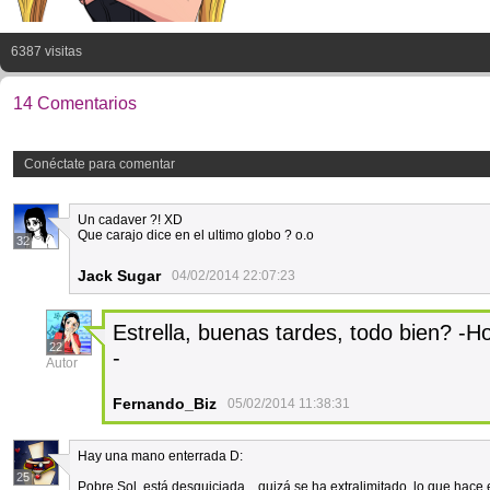
6387 visitas
14 Comentarios
Conéctate para comentar
Un cadaver ?! XD
Que carajo dice en el ultimo globo ? o.o
32
Jack Sugar
04/02/2014 22:07:23
Estrella, buenas tardes, todo bien? -
22
-
Autor
Fernando_Biz
05/02/2014 11:38:31
Hay una mano enterrada D:
25
Pobre Sol, está desquiciada... quizá se ha extralimitado, lo que hace