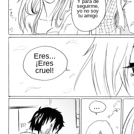
Y para de
seguirme,
yo no soy
tu amigo
Eres...
¡Eres
cruel!
...