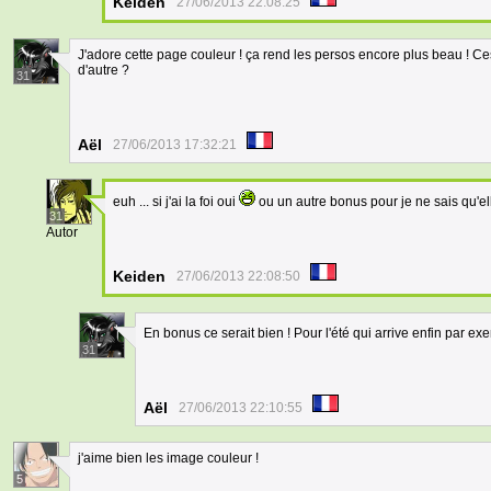
Keiden
27/06/2013 22:08:25
J'adore cette page couleur ! ça rend les persos encore plus beau ! Ces 
d'autre ?
31
Aël
27/06/2013 17:32:21
euh ... si j'ai la foi oui
ou un autre bonus pour je ne sais qu'e
31
Autor
Keiden
27/06/2013 22:08:50
En bonus ce serait bien ! Pour l'été qui arrive enfin par ex
31
Aël
27/06/2013 22:10:55
j'aime bien les image couleur !
5