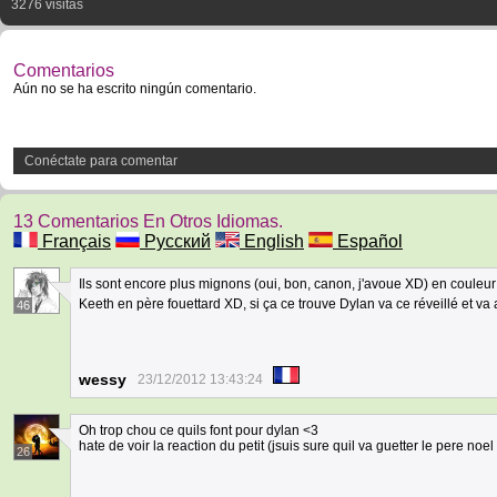
3276 visitas
Comentarios
Aún no se ha escrito ningún comentario.
Conéctate para comentar
13 Comentarios En Otros Idiomas.
Français
Русский
English
Español
Ils sont encore plus mignons (oui, bon, canon, j'avoue XD) en couleur
Keeth en père fouettard XD, si ça ce trouve Dylan va ce réveillé et va 
46
wessy
23/12/2012 13:43:24
Oh trop chou ce quils font pour dylan <3
hate de voir la reaction du petit (jsuis sure quil va guetter le pere noel
26