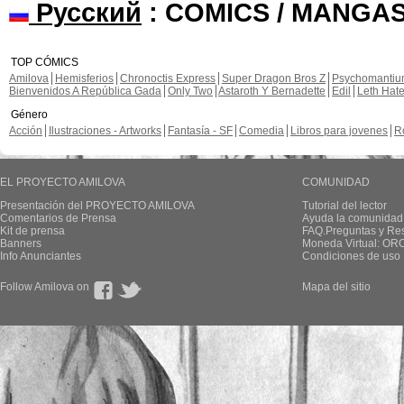
Русский
: COMICS / MANGAS
TOP CÓMICS
Amilova
Hemisferios
Chronoctis Express
Super Dragon Bros Z
Psychomanti
Bienvenidos A República Gada
Only Two
Astaroth Y Bernadette
Edil
Leth Hat
Género
Acción
Ilustraciones - Artworks
Fantasía - SF
Comedia
Libros para jovenes
R
EL PROYECTO AMILOVA
COMUNIDAD
Presentación del PROYECTO AMILOVA
Tutorial del lector
Comentarios de Prensa
Ayuda la comunidad
Kit de prensa
FAQ.Preguntas y Re
Banners
Moneda Virtual: OR
Info Anunciantes
Condiciones de uso
Follow Amilova on
Mapa del sitio