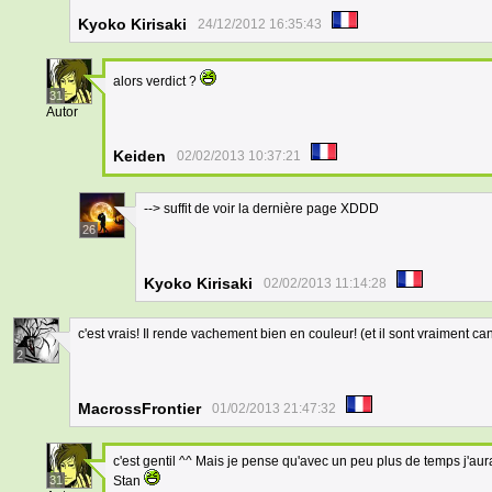
Kyoko Kirisaki
24/12/2012 16:35:43
alors verdict ?
31
Autor
Keiden
02/02/2013 10:37:21
--> suffit de voir la dernière page XDDD
26
Kyoko Kirisaki
02/02/2013 11:14:28
c'est vrais! Il rende vachement bien en couleur! (et il sont vraiment ca
2
MacrossFrontier
01/02/2013 21:47:32
c'est gentil ^^ Mais je pense qu'avec un peu plus de temps j'aur
31
Stan