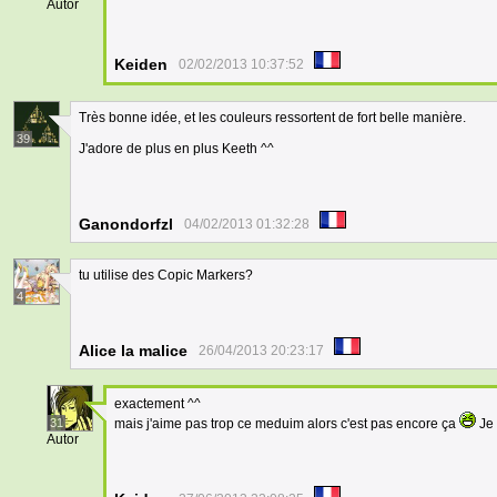
Autor
Keiden
02/02/2013 10:37:52
Très bonne idée, et les couleurs ressortent de fort belle manière.
39
J'adore de plus en plus Keeth ^^
Ganondorfzl
04/02/2013 01:32:28
tu utilise des Copic Markers?
4
Alice la malice
26/04/2013 20:23:17
exactement ^^
31
mais j'aime pas trop ce meduim alors c'est pas encore ça
Je 
Autor