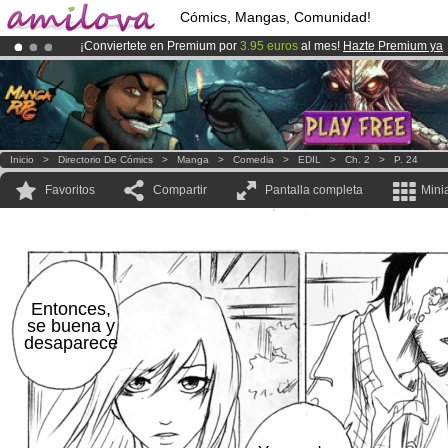
Cómics, Mangas, Comunidad!
¡Conviertete en Premium por
3.95 euros
al mes!
Hazte Premium ya
¡
El Kickstarter Amilova está desormado lanzado
!.
¡Ya tenemos 134393
miembros
y 1208
Cómics y Mangas!
.
Inicio
>
Directorio De Cómics
>
Manga
>
Comedia
>
EDIL
>
Ch. 2
>
P. 24
Favoritos
Compartir
Pantalla completa
Mini
Entonces,
se buena y
desaparece