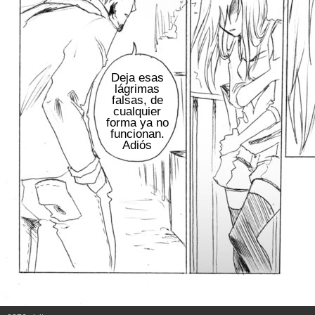
Deja esas
lágrimas
falsas, de
cualquier
forma ya no
funcionan.
Adiós