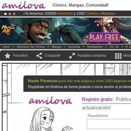
Cómics, Mangas, Comunidad!
¡Ya tenemos 100000
miembros
y 1000
Cómics y Mangas!
.
¡
El Kickstarter Amilova está desormado lanzado
!.
¡Conviertete en Premium por
3.95 euros
al mes!
Hazte Premium ya
Inicio
>
Directorio De Cómics
>
Manga
>
Comedia
>
Hemisferios
>
Ch. 15
>
P. 2
Favoritos
Compartir
Pantalla completa
Mini
Hazte Premium
para leer esta página y otras 1093 páginas ex
Regístrate en Amilova de forma gratuita o inicia sesión si ya tie
Registro gratis:
Publica
actualización!
Pseudónimo: