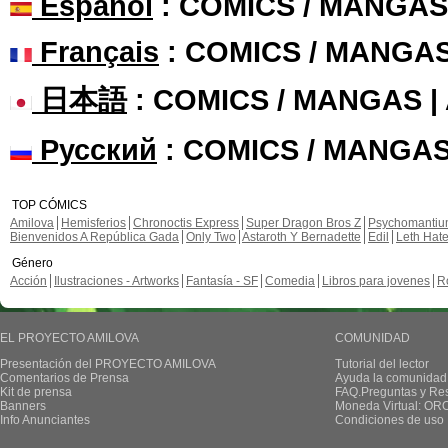
Español
: COMICS / MANGAS
Français
: COMICS / MANGA
日本語
: COMICS / MANGAS 
Русский
: COMICS / MANGAS
TOP CÓMICS
Amilova
Hemisferios
Chronoctis Express
Super Dragon Bros Z
Psychomanti
Bienvenidos A República Gada
Only Two
Astaroth Y Bernadette
Edil
Leth Hat
Género
Acción
Ilustraciones - Artworks
Fantasía - SF
Comedia
Libros para jovenes
R
EL PROYECTO AMILOVA
COMUNIDAD
Presentación del PROYECTO AMILOVA
Tutorial del lector
Comentarios de Prensa
Ayuda la comunidad
Kit de prensa
FAQ.Preguntas y Re
Banners
Moneda Virtual: OR
Info Anunciantes
Condiciones de uso