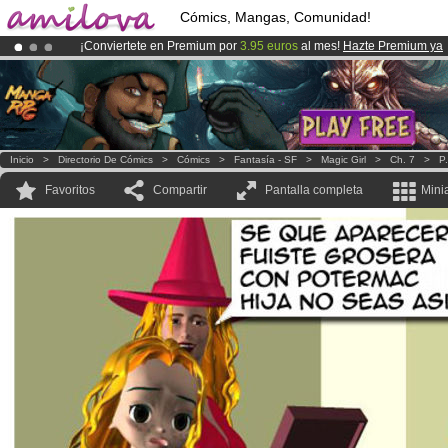
Cómics, Mangas, Comunidad!
¡Conviertete en Premium por
3.95 euros
al mes!
Hazte Premium ya
¡
El Kickstarter Amilova está desormado lanzado
!.
¡Ya tenemos 100000
miembros
y 1000
Cómics y Mangas!
.
Inicio
>
Directorio De Cómics
>
Cómics
>
Fantasía - SF
>
Magic Girl
>
Ch. 7
>
P.
Favoritos
Compartir
Pantalla completa
Mini