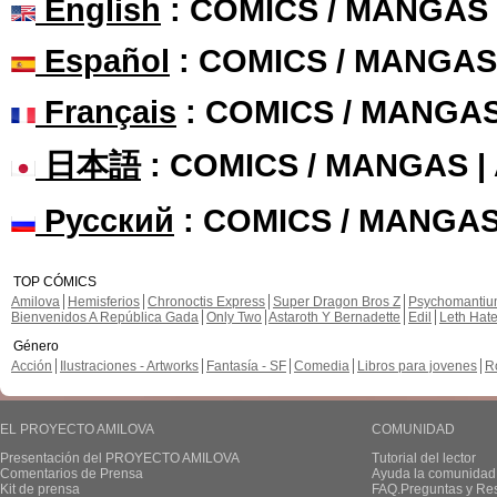
English
: COMICS / MANGAS
Español
: COMICS / MANGAS
Français
: COMICS / MANGA
日本語
: COMICS / MANGAS 
Русский
: COMICS / MANGAS
TOP CÓMICS
Amilova
Hemisferios
Chronoctis Express
Super Dragon Bros Z
Psychomanti
Bienvenidos A República Gada
Only Two
Astaroth Y Bernadette
Edil
Leth Hat
Género
Acción
Ilustraciones - Artworks
Fantasía - SF
Comedia
Libros para jovenes
R
EL PROYECTO AMILOVA
COMUNIDAD
Presentación del PROYECTO AMILOVA
Tutorial del lector
Comentarios de Prensa
Ayuda la comunidad
Kit de prensa
FAQ.Preguntas y Re