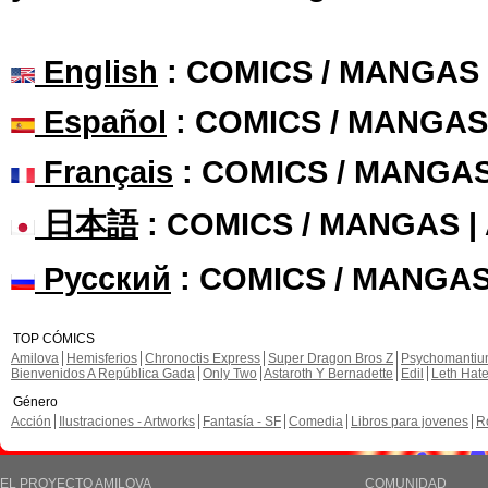
English
: COMICS / MANGAS
Español
: COMICS / MANGAS
Français
: COMICS / MANGA
日本語
: COMICS / MANGAS 
Русский
: COMICS / MANGAS
TOP CÓMICS
Amilova
Hemisferios
Chronoctis Express
Super Dragon Bros Z
Psychomanti
Bienvenidos A República Gada
Only Two
Astaroth Y Bernadette
Edil
Leth Hat
Género
Acción
Ilustraciones - Artworks
Fantasía - SF
Comedia
Libros para jovenes
R
EL PROYECTO AMILOVA
COMUNIDAD