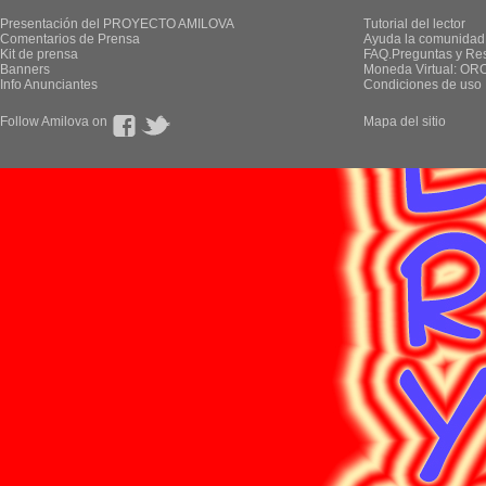
Presentación del PROYECTO AMILOVA
Tutorial del lector
Comentarios de Prensa
Ayuda la comunidad
Kit de prensa
FAQ.Preguntas y Re
Banners
Moneda Virtual: OR
Info Anunciantes
Condiciones de uso
Follow Amilova on
Mapa del sitio