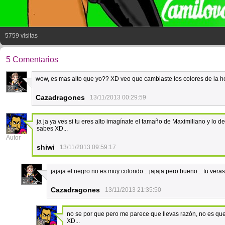
5759 visitas
5 Comentarios
wow, es mas alto que yo?? XD veo que cambiaste los colores de la h
27
Cazadragones
13/11/2013 00:29:59
ja ja ya ves si tu eres alto imagínate el tamaño de Maximiliano y lo d
sabes XD...
30
Autor
shiwi
13/11/2013 09:59:17
jajaja el negro no es muy colorido... jajaja pero bueno... tu veras
27
Cazadragones
13/11/2013 21:35:50
no se por que pero me parece que llevas razón, no es que 
XD...
30