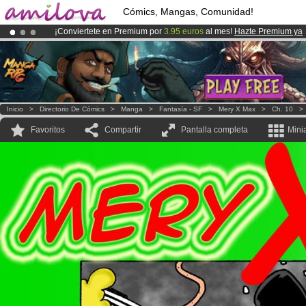
Cómics, Mangas, Comunidad!
¡Conviertete en Premium por
3.95 euros
al mes!
Hazte Premium ya
¡Ya tenemos 134393
miembros
y 1208
Cómics y Mangas!
.
¡
El Kickstarter Amilova está desormado lanzado
!.
Inicio
>
Directorio De Cómics
>
Manga
>
Fantasía - SF
>
Mery X Max
>
Ch. 10
Favoritos
Compartir
Pantalla completa
Mini