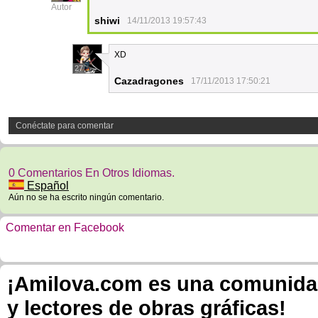
Autor
shiwi
14/11/2013 19:57:43
XD
27
Cazadragones
17/11/2013 17:50:21
Conéctate para comentar
0 Comentarios En Otros Idiomas.
Español
Aún no se ha escrito ningún comentario.
Comentar en Facebook
¡Amilova.com es una comunidad 
y lectores de obras gráficas!