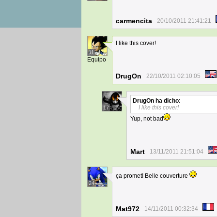
carmencita
20/10/2011 21:41:21
I like this cover!
11
Equipo
DrugOn
22/10/2011 02:10:05
DrugOn
ha dicho:
I like this cover!
17
Yup, not bad
Mart
13/11/2011 21:51:04
ça promet! Belle couverture
24
Mat972
14/11/2011 00:32:34