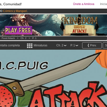
s, Comunidad!
Únete a Amilova
Inici
00
Cómics y Mangas!
.
uros
al mes!
Hazte Premium ya
ado lanzado
!.
>
Food Attack
>
Ch. 2
>
P. 1
ntalla completa
Miniaturas
Ch. 2
P. 1
Prev.
S