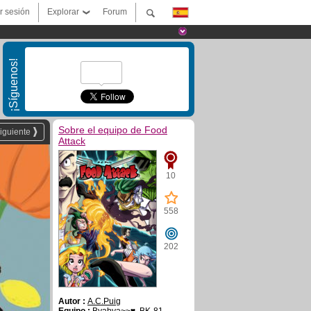
ar sesión
Explorar
Forum
¡Síguenos!
Sobre el equipo de Food
iguiente
Attack
10
558
202
Autor :
A.C.Puig