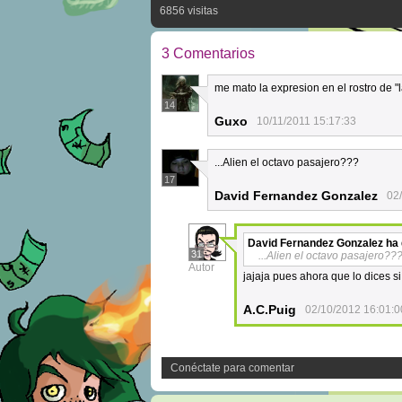
6856 visitas
3 Comentarios
me mato la expresion en el rostro de "
14
Guxo
10/11/2011 15:17:33
...Alien el octavo pasajero???
17
David Fernandez Gonzalez
02
David Fernandez Gonzalez
ha 
31
...Alien el octavo pasajero??
Autor
jajaja pues ahora que lo dices s
A.C.Puig
02/10/2012 16:01:0
Conéctate para comentar