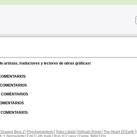
 artistas, traductores y lectores de obras gráficas!
 COMENTARIOS
| COMENTARIOS
 | COMENTARIOS
 COMENTARIOS
| COMENTARIOS
 Dragon Bros Z
Psychomantium
Tokio Libido
Arkham Roots
The Heart Of Earth
th Y Bernadette
Edil
Leth Hate
Run 8
Coeur D'aigle
Wild
Pnj