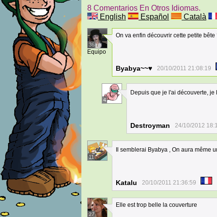
8 Comentarios En Otros Idiomas.
English
Español
Català
On va enfin découvrir cette petite bête
36
Equipo
Byabya~~♥
20/10/2011 21:08:19
Depuis que je l'ai découverte, je
4
Destroyman
24/10/2012 18:
Il semblerai Byabya , On aura même un
11
Katalu
20/10/2011 21:36:59
Elle est trop belle la couverture
27