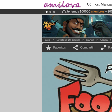
Cómics, Manga
¡Ya tenemos 100000
miembros
y 10
¡Conviertete en Premium por
3.95 e
¡
El Kickstarter Amilova está desorm
Inicio
>
Directorio De Cómics
>
Manga
>
Acción
Favoritos
Compartir
Pa