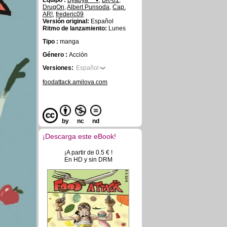
Equipo :
Byabya~~♥
,
BK-81
,
DrugOn
,
Albert Punsoda
,
Cap.
AR!
,
frederic09
Versión original:
Español
Ritmo de lanzamiento:
Lunes
Tipo :
manga
Género :
Acción
Versiones:
Español
foodattack.amilova.com
by
nc
nd
¡Descarga este eBook!
¡A partir de 0.5 € !
En HD y sin DRM