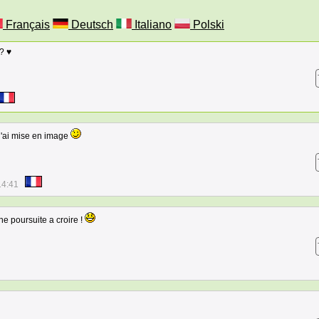
Français
Deutsch
Italiano
Polski
 ? ♥
 l'ai mise en image
14:41
e poursuite a croire !