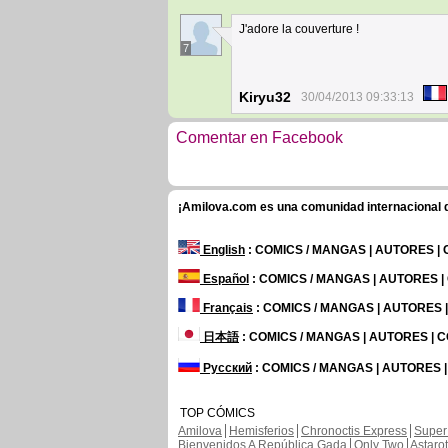
J'adore la couverture !
7
Kiryu32
30/04/2013 09:33:13
Comentar en Facebook
¡Amilova.com es una comunidad internacional de
English
: COMICS / MANGAS | AUTORES |
Español
: COMICS / MANGAS | AUTORES 
Français
: COMICS / MANGAS | AUTORES
日本語
: COMICS / MANGAS | AUTORES |
Русский
: COMICS / MANGAS | AUTORES 
TOP CÓMICS
Amilova
Hemisferios
Chronoctis Express
Super
Bienvenidos A República Gada
Only Two
Astaro