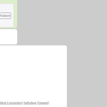
Traducir
Blind Connection
Sethxfaye
Graped