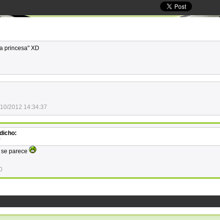
la princesa" XD
/10/2012 14:34:37
dicho:
?
i se parece
0