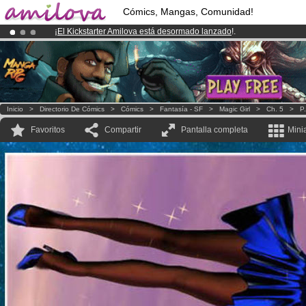
Cómics, Mangas, Comunidad!
¡
El Kickstarter Amilova está desormado lanzado
!.
¡Conviertete en Premium por
3.95 euros
al mes!
Hazte Premium ya
¡Ya tenemos 100000
miembros
y 1000
Cómics y Mangas!
.
Inicio
>
Directorio De Cómics
>
Cómics
>
Fantasía - SF
>
Magic Girl
>
Ch. 5
>
P.
Favoritos
Compartir
Pantalla completa
Mini