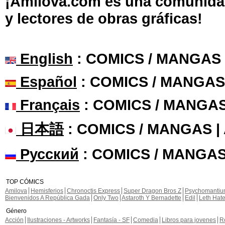
¡Amilova.com es una comunidad 
y lectores de obras gráficas!
English
: COMICS / MANGAS
Español
: COMICS / MANGAS
Français
: COMICS / MANGA
日本語
: COMICS / MANGAS 
Русский
: COMICS / MANGAS
TOP CÓMICS
Amilova
Hemisferios
Chronoctis Express
Super Dragon Bros Z
Psychomanti
Bienvenidos A República Gada
Only Two
Astaroth Y Bernadette
Edil
Leth Hat
Género
Acción
Ilustraciones - Artworks
Fantasía - SF
Comedia
Libros para jovenes
R