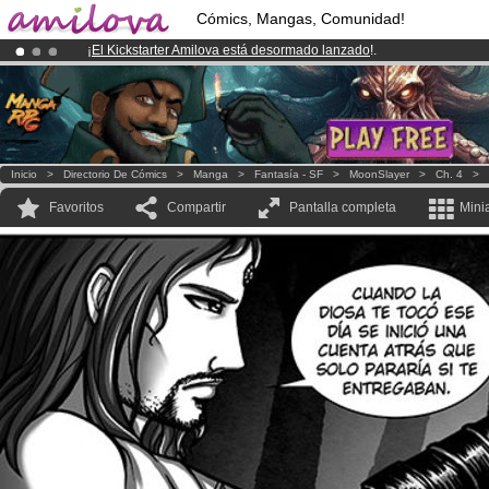
Cómics, Mangas, Comunidad!
¡
El Kickstarter Amilova está desormado lanzado
!.
¡Conviertete en Premium por
3.95 euros
al mes!
Hazte Premium ya
¡Ya tenemos 100000
miembros
y 1000
Cómics y Mangas!
.
Inicio
>
Directorio De Cómics
>
Manga
>
Fantasía - SF
>
MoonSlayer
>
Ch. 4
>
Favoritos
Compartir
Pantalla completa
Mini