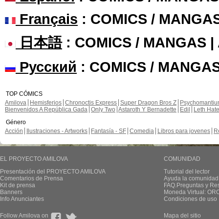
Français
: COMICS / MANGA
日本語
: COMICS / MANGAS 
Русский
: COMICS / MANGAS
TOP CÓMICS
Amilova
Hemisferios
Chronoctis Express
Super Dragon Bros Z
Psychomanti
Bienvenidos A República Gada
Only Two
Astaroth Y Bernadette
Edil
Leth Hat
Género
Acción
Ilustraciones - Artworks
Fantasía - SF
Comedia
Libros para jovenes
R
EL PROYECTO AMILOVA
COMUNIDAD
Presentación del PROYECTO AMILOVA
Tutorial del lector
Comentarios de Prensa
Ayuda la comunidad
Kit de prensa
FAQ.Preguntas y Re
Banners
Moneda Virtual: OR
Info Anunciantes
Condiciones de uso
Follow Amilova on
Mapa del sitio