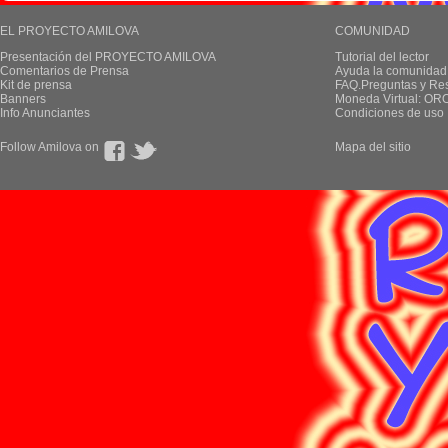
EL PROYECTO AMILOVA
COMUNIDAD
Presentación del PROYECTO AMILOVA
Tutorial del lector
Comentarios de Prensa
Ayuda la comunidad
Kit de prensa
FAQ.Preguntas y Re
Banners
Moneda Virtual: OR
Info Anunciantes
Condiciones de uso
Follow Amilova on
Mapa del sitio