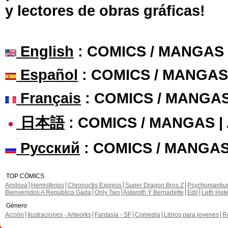
y lectores de obras gráficas!
English
: COMICS / MANGAS
Español
: COMICS / MANGAS
Français
: COMICS / MANGA
日本語
: COMICS / MANGAS 
Русский
: COMICS / MANGAS
TOP CÓMICS
Amilova
Hemisferios
Chronoctis Express
Super Dragon Bros Z
Psychomanti
Bienvenidos A República Gada
Only Two
Astaroth Y Bernadette
Edil
Leth Hat
Género
Acción
Ilustraciones - Artworks
Fantasía - SF
Comedia
Libros para jovenes
R