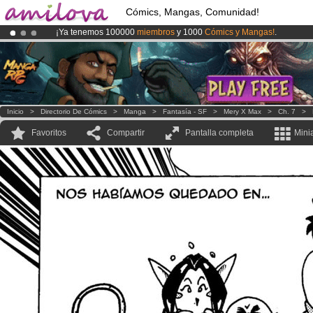
Cómics, Mangas, Comunidad!
¡Ya tenemos 100000
miembros
y 1000
Cómics y Mangas!
.
¡Conviertete en Premium por
3.95 euros
al mes!
Hazte Premium ya
¡
El Kickstarter Amilova está desormado lanzado
!.
Inicio
>
Directorio De Cómics
>
Manga
>
Fantasía - SF
>
Mery X Max
>
Ch. 7
>
Favoritos
Compartir
Pantalla completa
Mini