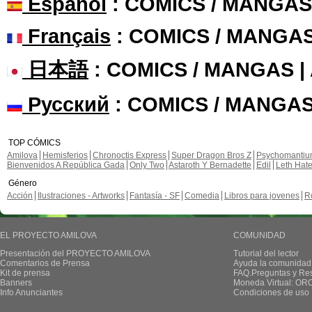
Español
: COMICS / MANGAS
Français
: COMICS / MANGA
日本語
: COMICS / MANGAS 
Русский
: COMICS / MANGAS
TOP CÓMICS
Amilova
Hemisferios
Chronoctis Express
Super Dragon Bros Z
Psychomanti
Bienvenidos A República Gada
Only Two
Astaroth Y Bernadette
Edil
Leth Hat
Género
Acción
Ilustraciones - Artworks
Fantasía - SF
Comedia
Libros para jovenes
R
EL PROYECTO AMILOVA
COMUNIDAD
Presentación del PROYECTO AMILOVA
Tutorial del lector
Comentarios de Prensa
Ayuda la comunidad
Kit de prensa
FAQ.Preguntas y Re
Banners
Moneda Virtual: OR
Info Anunciantes
Condiciones de uso