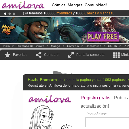
Cómics, Mangas, Comunidad!
¡Ya tenemos 100000
miembros
y 1000
Cómics y Mangas!
.
¡
El Kickstarter Amilova está desormado lanzado
!.
¡Conviertete en Premium por
3.95 euros
al mes!
Hazte Premium ya
Inicio
>
Directorio De Cómics
>
Manga
>
Comedia
>
Hemisferios
>
Ch. 16
>
P. 
Favoritos
Compartir
Pantalla completa
Mini
Hazte Premium
para leer esta página y otras 1093 páginas ex
Regístrate en Amilova de forma gratuita o inicia sesión si ya tie
Registro gratis:
Publica
actualización!
Pseudónimo: