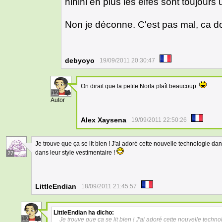
hihihi en plus les elfes sont toujour
Non je déconne. C'est pas mal, ca do
debyoyo
19/09/2011 20:30:47
On dirait que la petite Norla plaît beaucoup.
12
Autor
Alex Xaysena
19/09/2011 22:50:26
Je trouve que ça se lit bien ! J'ai adoré cette nouvelle technologie 
dans leur style vestimentaire !
27
LittleEndian
18/09/2011 21:45:57
LittleEndian
ha dicho:
12
Je trouve que ça se lit bien ! J'ai adoré cette nouvelle tec