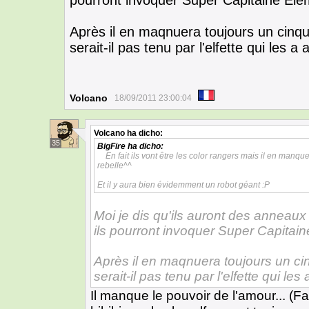
pourront invoquer Super Capitaine Elém
Après il en maqnuera toujours un cinq
serait-il pas tenu par l'elfette qui les a 
Volcano
18/09/2011 23:00:04
Volcano
ha dicho:
35
BigFire
ha dicho:
En fait ils vont être les color rangers mais il en manqu
rebelle^^
Et il y aura bien évidemment un robot géant :P
Moi je dis qu'ils auront des anneaux
ils pourront invoquer Super Capitain
Après il en maqnuera toujours un ci
serait-il pas tenu par l'elfette qui les
Il manque le pouvoir de l'amour... (F