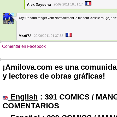
Alex Xaysena
20/09/2011 18:51:17
Yay! Renaud ranger vert! Normalement le meneur, c'est le rouge, non?
24
Mat972
22/09/2011 01:37:52
Comentar en Facebook
¡Amilova.com es una comunidad 
y lectores de obras gráficas!
English
: 391 COMICS / MANG
COMENTARIOS