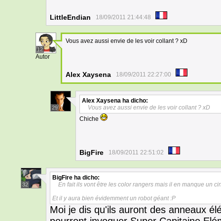
LittleEndian
18/09/2011 21:44:48
Vous avez aussi envie de les voir collant ? xD
12
Autor
Alex Xaysena
18/09/2011 22:27:00
Alex Xaysena
ha dicho:
Vous avez aussi envie de les voir collant ? xD
29
Chiche
BigFire
18/09/2011 22:51:02
BigFire
ha dicho:
En fait ils vont être les color rangers mais il en manque un ci
32
Et il y aura bien évidemment un robot géant :P
Moi je dis qu'ils auront des anneaux él