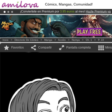
Cómics, Mangas, Comunidad!
¡Conviertete en Premium por
3.95 euros
al mes!
Hazte Premium ya
¡
El Kickstarter Amilova está desormado lanzado
!.
¡Ya tenemos 100000
miembros
y 1000
Cómics y Mangas!
.
Inicio
>
Directorio De Cómics
>
Manga
>
Acción
>
Nomya
>
Ch. 1
>
P. 22
Favoritos
Compartir
Pantalla completa
Mini