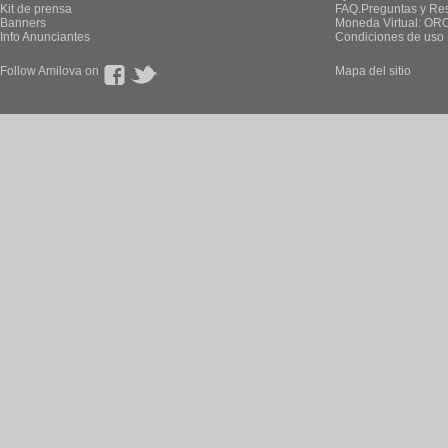
Kit de prensa
FAQ.Preguntas y Re
Banners
Moneda Virtual: OR
Info Anunciantes
Condiciones de uso
Follow Amilova on
Mapa del sitio