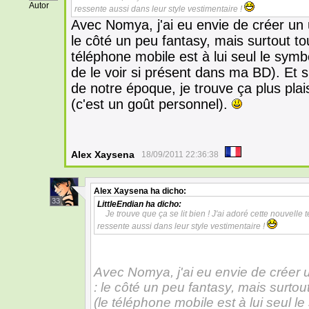
Autor
ressente aussi dans leur style vestimentaire !
Avec Nomya, j'ai eu envie de créer un u
le côté un peu fantasy, mais surtout to
téléphone mobile est à lui seul le sym
de le voir si présent dans ma BD). Et s
de notre époque, je trouve ça plus pla
(c'est un goût personnel).
Alex Xaysena
18/09/2011 22:36:38
Alex Xaysena
ha dicho:
33
LittleEndian
ha dicho:
Je trouve que ça se lit bien ! J'ai adoré cette nouvel
ressente aussi dans leur style vestimentaire !
Avec Nomya, j'ai eu envie de créer u
: le côté un peu fantasy, mais surto
(le téléphone mobile est à lui seul l