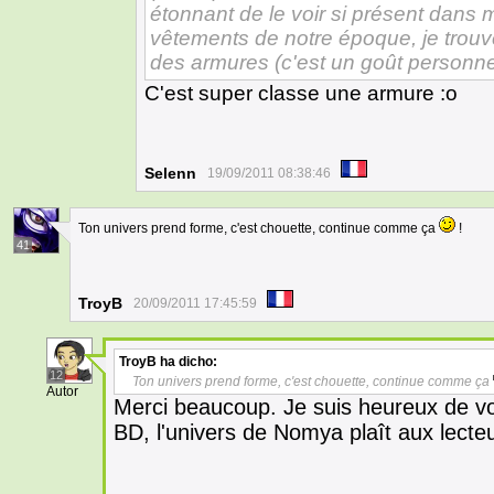
étonnant de le voir si présent dans m
vêtements de notre époque, je trouv
des armures (c'est un goût personne
C'est super classe une armure :o
Selenn
19/09/2011 08:38:46
Ton univers prend forme, c'est chouette, continue comme ça
!
41
TroyB
20/09/2011 17:45:59
TroyB
ha dicho:
12
Ton univers prend forme, c'est chouette, continue comme ça
Autor
Merci beaucoup. Je suis heureux de v
BD, l'univers de Nomya plaît aux lecte