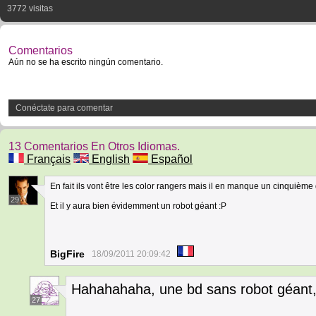
3772 visitas
Comentarios
Aún no se ha escrito ningún comentario.
Conéctate para comentar
13 Comentarios En Otros Idiomas.
Français
English
Español
En fait ils vont être les color rangers mais il en manque un cinquième q
29
Et il y aura bien évidemment un robot géant :P
BigFire
18/09/2011 20:09:42
Hahahahaha, une bd sans robot géant, 
27