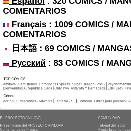
Español
: 320 COMICS / MAN
COMENTARIOS
Français
: 1009 COMICS / MA
COMENTARIOS
日本語
: 69 COMICS / MANGA
Русский
: 83 COMICS / MAN
TOP CÓMICS
Amilova
Hemisferios
Chronoctis Express
Super Dragon Bros Z
Psychomanti
Bienvenidos A República Gada
Only Two
Astaroth Y Bernadette
Edil
Leth Hat
Género
Acción
Ilustraciones - Artworks
Fantasía - SF
Comedia
Libros para jovenes
R
EL PROYECTO AMILOVA
COMUNIDAD
Presentación del PROYECTO AMILOVA
Tutorial del lector
Comentarios de Prensa
Ayuda la comunidad