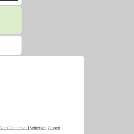
Blind Connection
Sethxfaye
Graped