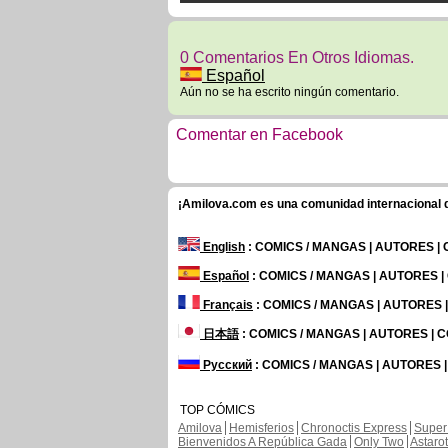
0 Comentarios En Otros Idiomas.
Español
Aún no se ha escrito ningún comentario.
Comentar en Facebook
¡Amilova.com es una comunidad internacional de
English
: COMICS / MANGAS | AUTORES |
Español
: COMICS / MANGAS | AUTORES 
Français
: COMICS / MANGAS | AUTORES
日本語
: COMICS / MANGAS | AUTORES |
Русский
: COMICS / MANGAS | AUTORES 
TOP CÓMICS
Amilova
Hemisferios
Chronoctis Express
Super
Bienvenidos A República Gada
Only Two
Astaro