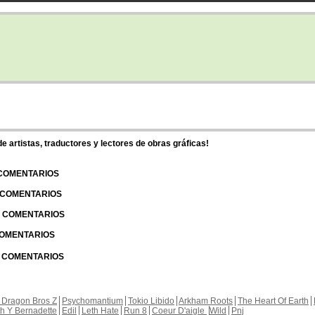
 artistas, traductores y lectores de obras gráficas!
 COMENTARIOS
| COMENTARIOS
 | COMENTARIOS
 COMENTARIOS
| COMENTARIOS
 Dragon Bros Z
Psychomantium
Tokio Libido
Arkham Roots
The Heart Of Earth
th Y Bernadette
Edil
Leth Hate
Run 8
Coeur D'aigle
Wild
Pnj