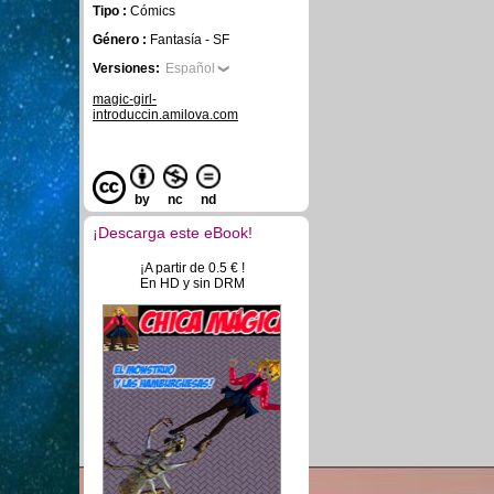
Tipo :
Cómics
Género :
Fantasía - SF
Versiones:
Español
magic-girl-
introduccin.amilova.com
by
nc
nd
¡Descarga este eBook!
¡A partir de 0.5 € !
En HD y sin DRM