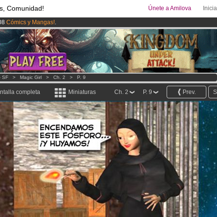
s, Comunidad!
Únete a Amilova
Inici
08
Cómics y Mangas!
.
ado lanzado
!.
uros
al mes!
Hazte Premium ya
- SF
>
Magic Girl
>
Ch. 2
>
P. 9
ntalla completa
Miniaturas
Ch. 2
P. 9
Prev.
S