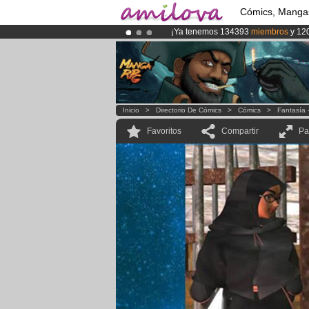
Cómics, Manga
¡Ya tenemos 134393
miembros
y 12
¡
El Kickstarter Amilova está desorm
¡Conviertete en Premium por
3.95 e
Inicio
>
Directorio De Cómics
>
Cómics
>
Fantasía 
Favoritos
Compartir
Pa