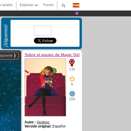
ar sesión
Explorar
Forum
¡Síguenos!
Sobre el equipo de Magic Girl
iguiente
130
6
100
Autor :
Gustvoc
Versión original:
Español