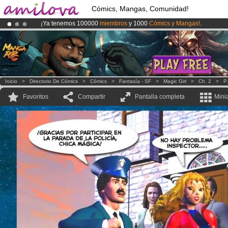
Cómics, Mangas, Comunidad!
¡Ya tenemos 100000
miembros
y 1000
Cómics y Mangas!
.
¡Conviertete en Premium por
3.95 euros
al mes!
Hazte Premium ya
¡
El Kickstarter Amilova está desormado lanzado
!.
Inicio
>
Directorio De Cómics
>
Cómics
>
Fantasía - SF
>
Magic Girl
>
Ch. 2
>
P
Favoritos
Compartir
Pantalla completa
Mini