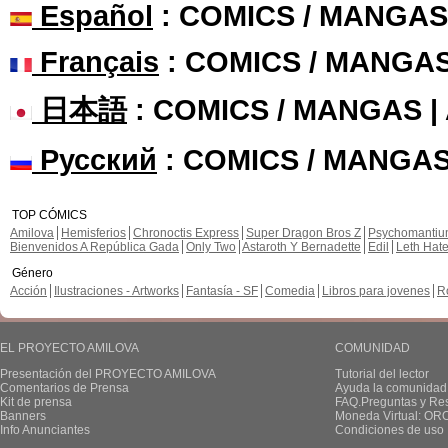
Español
: COMICS / MANGAS
Français
: COMICS / MANGA
日本語
: COMICS / MANGAS 
Русский
: COMICS / MANGAS
TOP CÓMICS
Amilova
Hemisferios
Chronoctis Express
Super Dragon Bros Z
Psychomanti
Bienvenidos A República Gada
Only Two
Astaroth Y Bernadette
Edil
Leth Hat
Género
Acción
Ilustraciones - Artworks
Fantasía - SF
Comedia
Libros para jovenes
R
EL PROYECTO AMILOVA
COMUNIDAD
Presentación del PROYECTO AMILOVA
Tutorial del lector
Comentarios de Prensa
Ayuda la comunidad
Kit de prensa
FAQ.Preguntas y Re
Banners
Moneda Virtual: OR
Info Anunciantes
Condiciones de uso