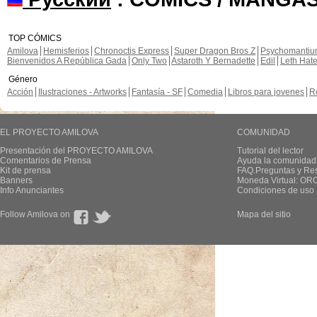
TOP CÓMICS
Amilova
Hemisferios
Chronoctis Express
Super Dragon Bros Z
Psychomanti
Bienvenidos A República Gada
Only Two
Astaroth Y Bernadette
Edil
Leth Hat
Género
Acción
Ilustraciones - Artworks
Fantasía - SF
Comedia
Libros para jovenes
R
EL PROYECTO AMILOVA
COMUNIDAD
Presentación del PROYECTO AMILOVA
Tutorial del lector
Comentarios de Prensa
Ayuda la comunidad
Kit de prensa
FAQ.Preguntas y Re
Banners
Moneda Virtual: OR
Info Anunciantes
Condiciones de uso
Follow Amilova on
Mapa del sitio