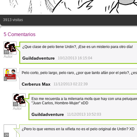
3913 visitas
5 Comentarios
¿Que clase de pelo tiene Urdin?, ¡Ese es un misterio para otro día!
31
Autor
Guildadventure
10/12/2013 16:15:04
Pelo corto, pelo largo, pelo raro, ¿por que tanto afán por el pelo?, ¿
8
Cerberus Max
11/12/2013 02:22:39
Eso me recuerda a la milenaria mofa que hay con una peluqueria 
"Juan Carlos, Hombre-Mujer" xDD
31
Autor
Guildadventure
11/12/2013 10:52:03
¿Pero lo que vemos en la viñeta no es el pelo original de Urdin? XD
29