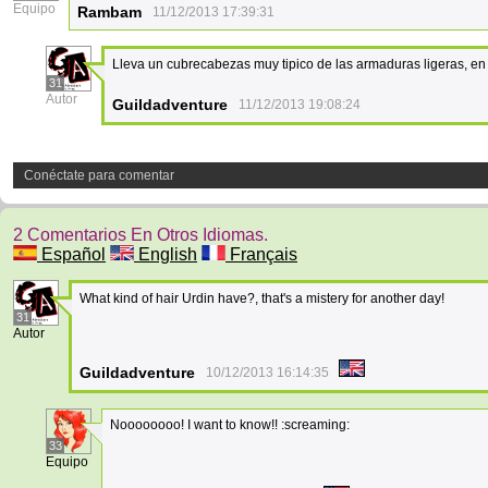
Equipo
Rambam
11/12/2013 17:39:31
Lleva un cubrecabezas muy tipico de las armaduras ligeras, en
31
Autor
Guildadventure
11/12/2013 19:08:24
Conéctate para comentar
2 Comentarios En Otros Idiomas.
Español
English
Français
What kind of hair Urdin have?, that's a mistery for another day!
31
Autor
Guildadventure
10/12/2013 16:14:35
Noooooooo! I want to know!! :screaming:
33
Equipo