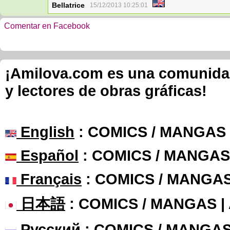
Bellatrice
15/12/2013 10:25:01
Comentar en Facebook
¡Amilova.com es una comunidad 
y lectores de obras gráficas!
English
: COMICS / MANGAS
Español
: COMICS / MANGAS
Français
: COMICS / MANGA
日本語
: COMICS / MANGAS 
Русский
: COMICS / MANGAS