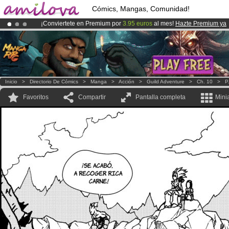
Cómics, Mangas, Comunidad!
¡Conviertete en Premium por
3.95 euros
al mes!
Hazte Premium ya
¡Ya tenemos 134393
miembros
y 1208
Cómics y Mangas!
.
¡
El Kickstarter Amilova está desormado lanzado
!.
Inicio
>
Directorio De Cómics
>
Manga
>
Acción
>
Guild Adventure
>
Ch. 10
>
P
Favoritos
Compartir
Pantalla completa
Mini