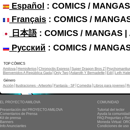
Español
: COMICS / MANGAS
Français
: COMICS / MANGA
日本語
: COMICS / MANGAS 
Русский
: COMICS / MANGAS
TOP CÓMICS
Amilova
Hemisferios
Chronoctis Express
Super Dragon Bros Z
Psychomanti
Bienvenidos A República Gada
Only Two
Astaroth Y Bernadette
Edil
Leth Hat
Género
Acción
Ilustraciones - Artworks
Fantasía - SF
Comedia
Libros para jovenes
R
EL PROYECTO AMILOVA
COMUNIDAD
Presentación del PROYECTO AMILOVA
Tutorial del lector
Comentarios de Prensa
Ayuda la comunidad
Kit de prensa
FAQ.Preguntas y Re
Banners
Moneda Virtual: OR
Info Anunciantes
Condiciones de uso