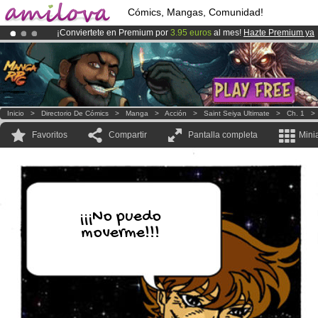
Cómics, Mangas, Comunidad!
¡Conviertete en Premium por
3.95 euros
al mes!
Hazte Premium ya
¡Ya tenemos 100000
miembros
y 1000
Cómics y Mangas!
.
¡
El Kickstarter Amilova está desormado lanzado
!.
Inicio
>
Directorio De Cómics
>
Manga
>
Acción
>
Saint Seiya Ultimate
>
Ch. 1
Favoritos
Compartir
Pantalla completa
Mini
¡¡¡No puedo
moverme!!!