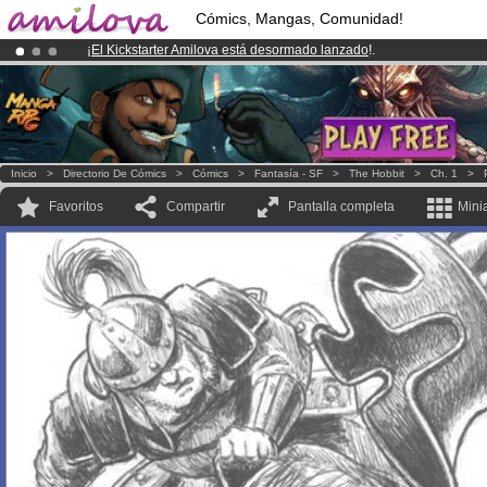
Cómics, Mangas, Comunidad!
¡
El Kickstarter Amilova está desormado lanzado
!.
¡Ya tenemos 100000
miembros
y 1000
Cómics y Mangas!
.
¡Conviertete en Premium por
3.95 euros
al mes!
Hazte Premium ya
Inicio
>
Directorio De Cómics
>
Cómics
>
Fantasía - SF
>
The Hobbit
>
Ch. 1
>
Favoritos
Compartir
Pantalla completa
Mini