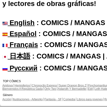
y lectores de obras gráficas!
English
: COMICS / MANGAS
Español
: COMICS / MANGAS
Français
: COMICS / MANGA
日本語
: COMICS / MANGAS 
Русский
: COMICS / MANGAS
TOP CÓMICS
Amilova
Hemisferios
Chronoctis Express
Super Dragon Bros Z
Psychomanti
Bienvenidos A República Gada
Only Two
Astaroth Y Bernadette
Edil
Leth Hat
Género
Acción
Ilustraciones - Artworks
Fantasía - SF
Comedia
Libros para jovenes
R