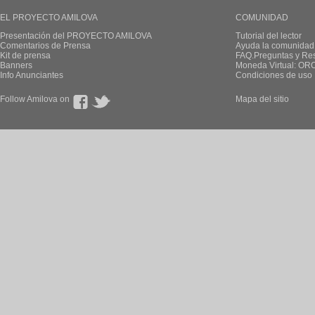
EL PROYECTO AMILOVA
COMUNIDAD
Presentación del PROYECTO AMILOVA
Tutorial del lector
Comentarios de Prensa
Ayuda la comunidad
Kit de prensa
FAQ.Preguntas y Re
Banners
Moneda Virtual: OR
Info Anunciantes
Condiciones de uso
Follow Amilova on
Mapa del sitio