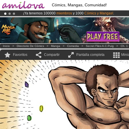
Cómics, Mangas, Comunidad!
¡Ya tenemos 100000
miembros
y 1000
Cómics y Mangas!
.
¡
El Kickstarter Amilova está desormado lanzado
!.
¡Conviertete en Premium por
3.95 euros
al mes!
Hazte Premium ya
Inicio
>
Directorio De Cómics
>
Manga
>
Comedia
>
Secret Files A.C.Puig
>
Ch. 1
Favoritos
Compartir
Pantalla completa
Mini
.