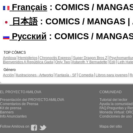
Français
: COMICS / MANGA
日本語
: COMICS / MANGAS 
Русский
: COMICS / MANGAS
TOP CÓMICS
Amilova
Hemisferios
Chronoctis Express
Super Dragon Bros Z
Psychomanti
Bienvenidos A República Gada
Only Two
Astaroth Y Bernadette
Edil
Leth Hat
Género
Acción
Ilustraciones - Artworks
Fantasía - SF
Comedia
Libros para jovenes
R
EL PROYECTO AMILOVA
COMUNIDAD
Presentación del PROYECTO AMILOVA
Tutorial del lector
Comentarios de Prensa
Ayuda la comunidad
Kit de prensa
FAQ.Preguntas y Re
Banners
Moneda Virtual: OR
Info Anunciantes
Condiciones de uso
Follow Amilova on
Mapa del sitio