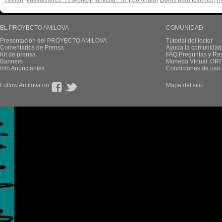
EL PROYECTO AMILOVA
COMUNIDAD
Presentación del PROYECTO AMILOVA
Tutorial del lector
Comentarios de Prensa
Ayuda la comunidad
Kit de prensa
FAQ.Preguntas y Re
Banners
Moneda Virtual: OR
Info Anunciantes
Condiciones de uso
Follow Amilova on
Mapa del sitio