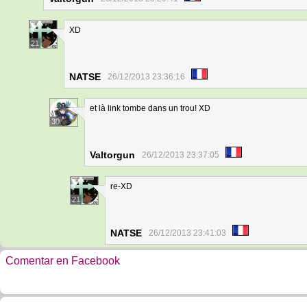
XD
21
NATSE
26/12/2013 23:36:16
et là link tombe dans un trou! XD
30
Valtorgun
26/12/2013 23:37:05
re-XD
21
NATSE
26/12/2013 23:41:03
Comentar en Facebook