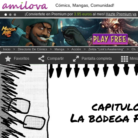
Cómics, Mangas, Comunidad!
¡Conviertete en Premium por
3.95 euros
al mes!
Hazte Premium ya
¡Ya tenemos 134393
miembros
y 1208
Cómics y Mangas!
.
¡
El Kickstarter Amilova está desormado lanzado
!.
Inicio
>
Directorio De Cómics
>
Manga
>
Acción
>
Zelda "Link's Awakening"
>
Ch. 
Favoritos
Compartir
Pantalla completa
Mini
capitulo
La bodega 