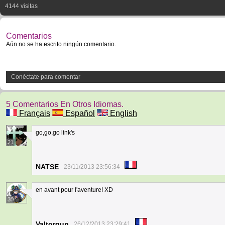
4144 visitas
Comentarios
Aún no se ha escrito ningún comentario.
Conéctate para comentar
5 Comentarios En Otros Idiomas.
Français
Español
English
go,go,go link's
21
NATSE
23/11/2013 23:56:34
en avant pour l'aventure! XD
30
Valtorgun
26/12/2013 23:29:41