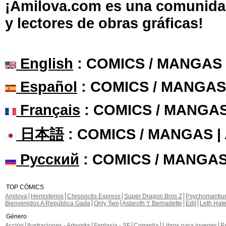
¡Amilova.com es una comunidad 
y lectores de obras gráficas!
English
: COMICS / MANGAS
Español
: COMICS / MANGAS
Français
: COMICS / MANGA
日本語
: COMICS / MANGAS 
Русский
: COMICS / MANGAS
TOP CÓMICS
Amilova
Hemisferios
Chronoctis Express
Super Dragon Bros Z
Psychomanti
Bienvenidos A República Gada
Only Two
Astaroth Y Bernadette
Edil
Leth Hat
Género
Acción
Ilustraciones - Artworks
Fantasía - SF
Comedia
Libros para jovenes
R