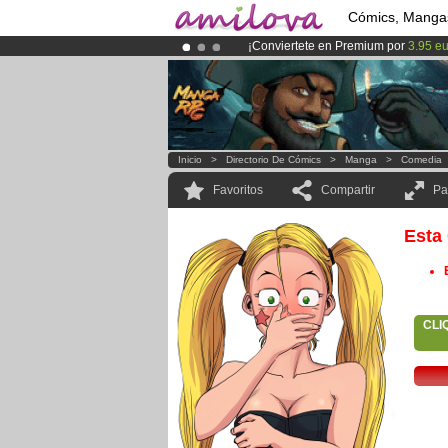
Cómics, Manga
¡Conviertete en Premium por
3.95 e
¡
El Kickstarter Amilova está desorm
¡Ya tenemos 100000
miembros
y 10
Inicio
>
Directorio De Cómics
>
Manga
>
Comedia
Favoritos
Compartir
Pa
Esta
CLI