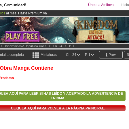
s, Comunidad!
Únete a Amilova
Inici
uros
al mes!
Hazte Premium ya
ado lanzado
!.
00
Cómics y Mangas!
.
>
Bienvenidos A República Gada
>
Ch. 24
>
P. 1
ntalla completa
Miniaturas
Ch. 24
P. 1
Prev.
S
 Obra Manga Contiene
Erotismo
QUEA AQUÍ PARA LEER SI HAS LEÍDO Y ACEPTADO LA ADVERTENCIA DE
ENCIMA.
CLIQUEA AQUÍ PARA VOLVER A LA PÁGINA PRINCIPAL.