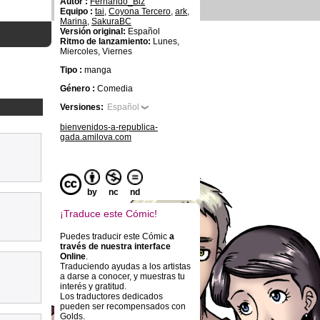
Autor :
Fernando_Biz
Equipo :
tai
,
Coyona Tercero
,
ark
,
Marina
,
SakuraBC
Versión original:
Español
Ritmo de lanzamiento:
Lunes,
Miercoles, Viernes
Tipo :
manga
Género :
Comedia
Versiones:
Español
bienvenidos-a-republica-
gada.amilova.com
by
nc
nd
¡Traduce este Cómic!
Puedes traducir este Cómic
a
través de nuestra interface
Online
.
Traduciendo ayudas a los artistas
a darse a conocer, y muestras tu
interés y gratitud.
Los traductores dedicados
pueden ser recompensados con
Golds.