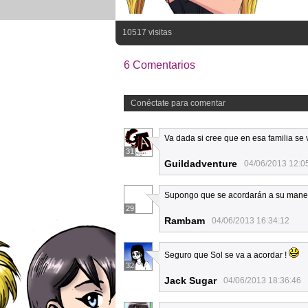
10517 visitas
6 Comentarios
Conéctate para comentar
Va dada si cree que en esa familia se
31
Guildadventure
04/06/2013 12:0
Supongo que se acordarán a su man
29
Rambam
04/06/2013 16:34:12
Seguro que Sol se va a acordar !
32
Jack Sugar
04/06/2013 18:36:46