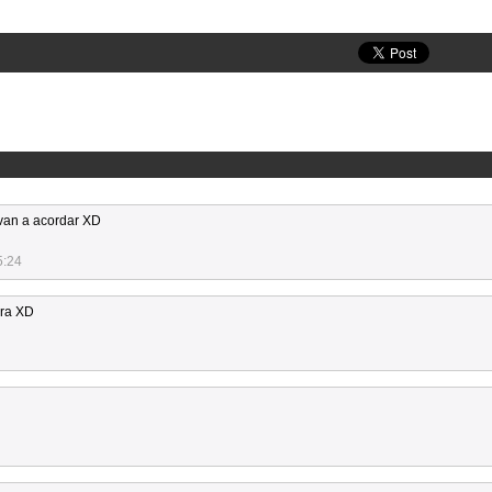
 van a acordar XD
5:24
era XD