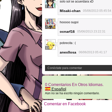
solo sol se acuerdara xD
1
Misaki-chan
05/06/2013 05:45:54
hooooo sugoi
4
ocnarf16
05/06/2013 23:22:31
pobrecita : (
13
anexllosa
06/06/2013 05:41:17
Conéctate para comentar
0 Comentarios En Otros Idiomas.
Español
Aún no se ha escrito ningún comentario.
Comentar en Facebook