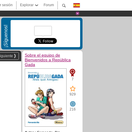
ar sesión
Explorar
Forum
¡Síguenos!
Sobre el equipo de
iguiente
Bienvenidos a República
Gada
7
929
216