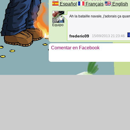
Español
Français
English
Ah la bataille navale, j'adorais ça quand
27
Equipo
frederic09
15/09/2013 21:23:46
Comentar en Facebook