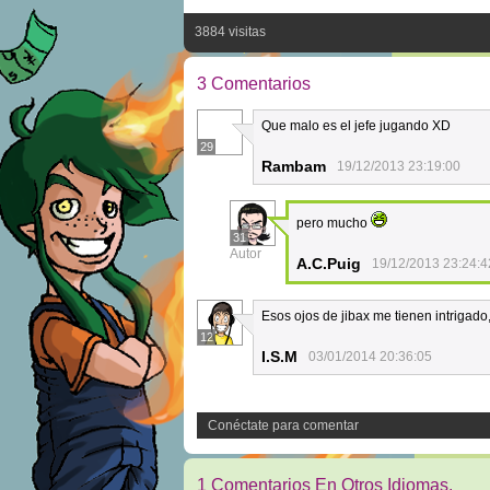
3884 visitas
3 Comentarios
Que malo es el jefe jugando XD
29
Rambam
19/12/2013 23:19:00
pero mucho
31
Autor
A.C.Puig
19/12/2013 23:24:4
Esos ojos de jibax me tienen intrigad
12
I.S.M
03/01/2014 20:36:05
Conéctate para comentar
1 Comentarios En Otros Idiomas.