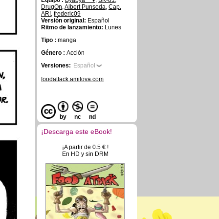
Equipo :
Byabya~~♥
,
BK-81
,
DrugOn
,
Albert Punsoda
,
Cap.
AR!
,
frederic09
Versión original:
Español
Ritmo de lanzamiento:
Lunes
Tipo :
manga
Género :
Acción
Versiones:
Español
foodattack.amilova.com
by
nc
nd
¡Descarga este eBook!
¡A partir de 0.5 € !
En HD y sin DRM