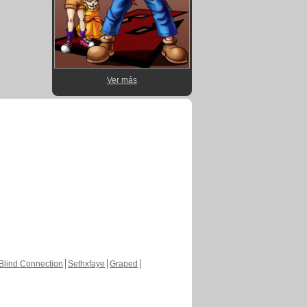
Ver más
Blind Connection
Sethxfaye
Graped