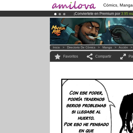
Cómics, Manga
¡Conviertete en Premium por
3.95 e
¡
El Kickstarter Amilova está desorm
¡Ya tenemos 134393
miembros
y 12
Inicio
>
Directorio De Cómics
>
Manga
>
Acción
Favoritos
Compartir
Pa