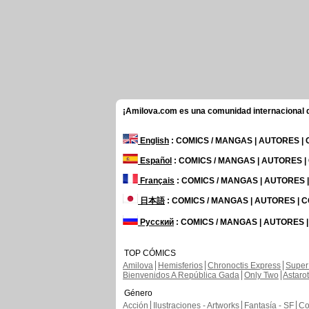
¡Amilova.com es una comunidad internacional de
English
: COMICS / MANGAS | AUTORES |
Español
: COMICS / MANGAS | AUTORES 
Français
: COMICS / MANGAS | AUTORES
日本語
: COMICS / MANGAS | AUTORES |
Русский
: COMICS / MANGAS | AUTORES 
TOP CÓMICS
Amilova
Hemisferios
Chronoctis Express
Super
Bienvenidos A República Gada
Only Two
Astaro
Género
Acción
Ilustraciones - Artworks
Fantasía - SF
Co