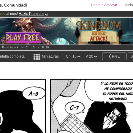
s, Comunidad!
Únete a Amilova
Inici
uros
al mes!
Hazte Premium ya
ado lanzado
!.
08
Cómics y Mangas!
.
>
Food Attack
>
Ch. 15
>
P. 20
ntalla completa
Miniaturas
Ch. 15
P. 20
Prev.
S