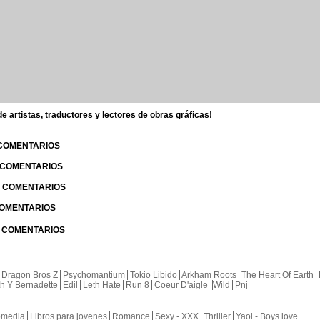
 artistas, traductores y lectores de obras gráficas!
 COMENTARIOS
| COMENTARIOS
 | COMENTARIOS
 COMENTARIOS
| COMENTARIOS
 Dragon Bros Z
Psychomantium
Tokio Libido
Arkham Roots
The Heart Of Earth
th Y Bernadette
Edil
Leth Hate
Run 8
Coeur D'aigle
Wild
Pnj
media
Libros para jovenes
Romance
Sexy - XXX
Thriller
Yaoi - Boys love