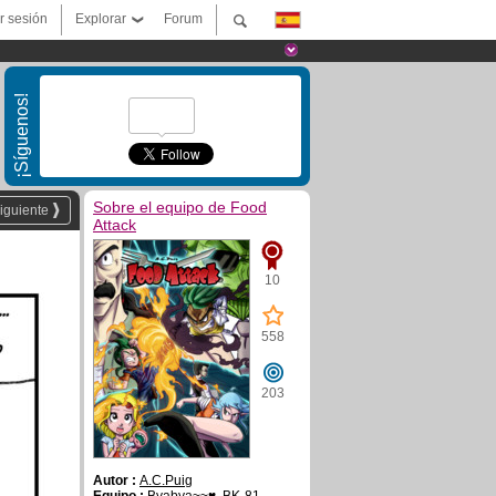
ar sesión
Explorar
Forum
¡Síguenos!
Sobre el equipo de Food
iguiente
Attack
10
558
203
Autor :
A.C.Puig