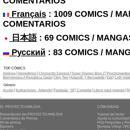
COMENTARIOS
Français
: 1009 COMICS / MA
COMENTARIOS
日本語
: 69 COMICS / MANGA
Русский
: 83 COMICS / MAN
TOP CÓMICS
Amilova
Hemisferios
Chronoctis Express
Super Dragon Bros Z
Psychomanti
Bienvenidos A República Gada
Only Two
Astaroth Y Bernadette
Edil
Leth Hat
Género
Acción
Ilustraciones - Artworks
Fantasía - SF
Comedia
Libros para jovenes
R
EL PROYECTO AMILOVA
COMUNIDAD
Presentación del PROYECTO AMILOVA
Tutorial del lector
Comentarios de Prensa
Ayuda la comunidad
Kit de prensa
FAQ.Preguntas y Re
Banners
Moneda Virtual: OR