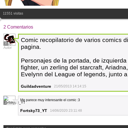
11551 visitas
2 Comentarios
Comic recopilatorio de varios comics di
31
pagina.
Autor
Personajes de la portada, de izquierda
fighter, un zerling del starcraft, Ariad
Evelynn del League of legends, junto a ri
Guildadventure
21/05/2013 14:14:15
Me parece muy interesante el comic :3
3
Fortsky73_YT
14/06/2020 23:11:48