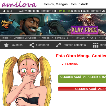
Cómics, Mangas, Comunidad!
¡Conviertete en Premium por
3.95 euros
al mes!
Hazte Premium ya
¡Ya tenemos 100000
miembros
y 1000
Cómics y Mangas!
.
¡
El Kickstarter Amilova está desormado lanzado
!.
Inicio
>
Directorio De Cómics
>
Manga
>
Fantasía - SF
>
My Main
>
Ch. 1
>
P. 
Favoritos
Compartir
Pantalla completa
Mini
Esta Obra Manga Contie
Erotismo
CLIQUEA AQUÍ PARA LEER SI H
CLIQUEA AQUÍ PARA 