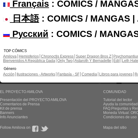
Français
: COMICS / MANGA
日本語
: COMICS / MANGAS 
Русский
: COMICS / MANGAS
TOP CÓMICS
Amilova
Hemisferios
Chronoctis Express
Super Dragon Bros Z
Psychomanti
Bienvenidos A República Gada
Only Two
Astaroth Y Bernadette
Edil
Leth Hat
Género
Acción
Ilustraciones - Artworks
Fantasía - SF
Comedia
Libros para jovenes
R
EL PROYECTO AMILOVA
COMUNIDAD
Presentación del PROYECTO AMILOVA
Tutorial del lector
Comentarios de Prensa
Ayuda la comunidad
Kit de prensa
FAQ.Preguntas y Re
Banners
Moneda Virtual: OR
Info Anunciantes
Condiciones de uso
Follow Amilova on
Mapa del sitio