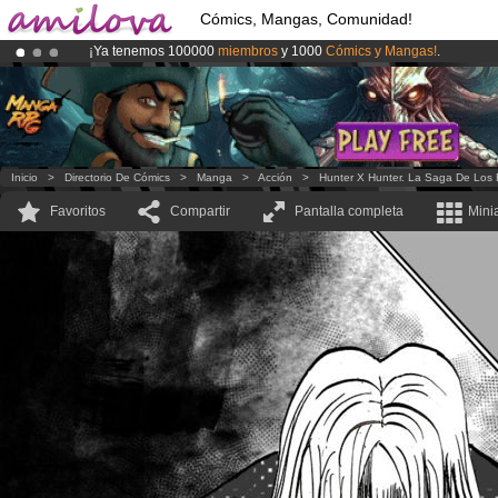
Cómics, Mangas, Comunidad!
¡Ya tenemos 100000
miembros
y 1000
Cómics y Mangas!
.
¡Conviertete en Premium por
3.95 euros
al mes!
Hazte Premium ya
¡
El Kickstarter Amilova está desormado lanzado
!.
Inicio
>
Directorio De Cómics
>
Manga
>
Acción
>
Hunter X Hunter. La Saga De Los 
Favoritos
Compartir
Pantalla completa
Mini