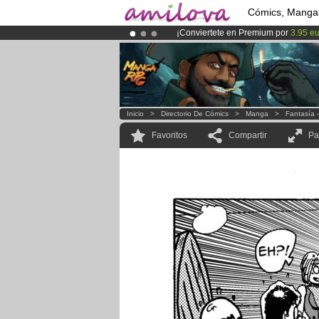
Cómics, Manga
¡Conviertete en Premium por
3.95 e
¡
El Kickstarter Amilova está desorm
¡Ya tenemos 100000
miembros
y 10
Inicio
>
Directorio De Cómics
>
Manga
>
Fantasía 
Favoritos
Compartir
Pa