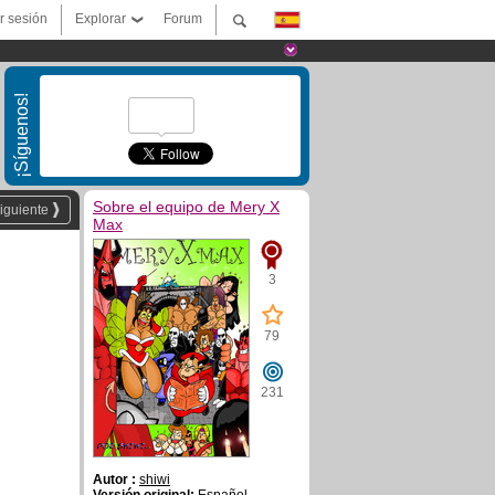
ar sesión
Explorar
Forum
¡Síguenos!
Sobre el equipo de Mery X
iguiente
Max
3
79
231
Autor :
shiwi