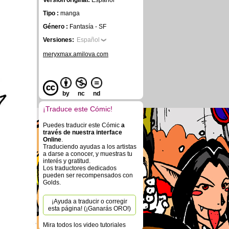
Versión original:
Español
Tipo :
manga
Género :
Fantasía - SF
Versiones:
Español
meryxmax.amilova.com
by
nc
nd
¡Traduce este Cómic!
Puedes traducir este Cómic
a
través de nuestra interface
Online
.
Traduciendo ayudas a los artistas
a darse a conocer, y muestras tu
interés y gratitud.
Los traductores dedicados
pueden ser recompensados con
Golds.
¡Ayuda a traducir o corregir
esta página! (¡Ganarás ORO!)
Mira todos los video tutoriales