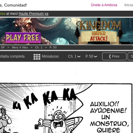
s, Comunidad!
Únete a Amilova
Inici
uros
al mes!
Hazte Premium ya
ado lanzado
!.
00
Cómics y Mangas!
.
- SF
>
Mery X Max
>
Ch. 1
>
P. 50
ntalla completa
Miniaturas
Ch. 1
P. 50
Prev.
S