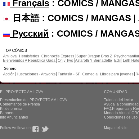
Français
: COMICS / MANGA
日本語
: COMICS / MANGAS 
Русский
: COMICS / MANGAS
TOP CÓMICS
Amilova
Hemisferios
Chronoctis Express
Super Dragon Bros Z
Psychomanti
Bienvenidos A República Gada
Only Two
Astaroth Y Bernadette
Edil
Leth Hat
Género
Acción
Ilustraciones - Artworks
Fantasía - SF
Comedia
Libros para jovenes
R
EL PROYECTO AMILOVA
COMUNIDAD
Presentación del PROYECTO AMILOVA
Tutorial del lector
Comentarios de Prensa
Ayuda la comunidad
Kit de prensa
FAQ.Preguntas y Re
Banners
Moneda Virtual: OR
Info Anunciantes
Condiciones de uso
Follow Amilova on
Mapa del sitio