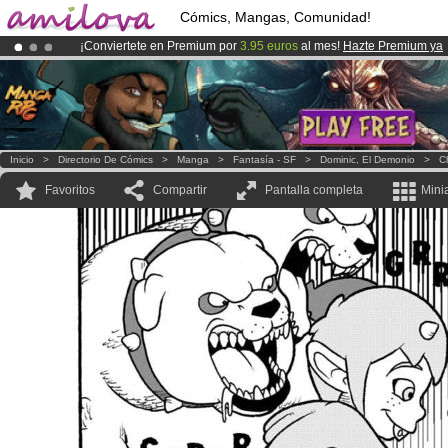
Cómics, Mangas, Comunidad!
¡Conviertete en Premium por
3.95 euros
al mes!
Hazte Premium ya
¡
El Kickstarter Amilova está desormado lanzado
!.
¡Ya tenemos 134393
miembros
y 1208
Cómics y Mangas!
.
Inicio
>
Directorio De Cómics
>
Manga
>
Fantasía - SF
>
Dominic, El Demonio
>
C
Favoritos
Compartir
Pantalla completa
Mini