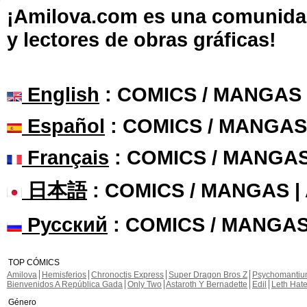
¡Amilova.com es una comunidad 
y lectores de obras gráficas!
English
: COMICS / MANGAS
Español
: COMICS / MANGAS
Français
: COMICS / MANGA
日本語
: COMICS / MANGAS 
Русский
: COMICS / MANGAS
TOP CÓMICS
Amilova
Hemisferios
Chronoctis Express
Super Dragon Bros Z
Psychomanti
Bienvenidos A República Gada
Only Two
Astaroth Y Bernadette
Edil
Leth Hat
Género