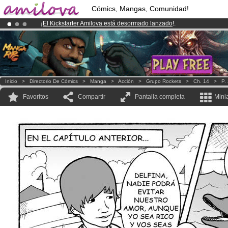
Cómics, Mangas, Comunidad!
¡
El Kickstarter Amilova está desormado lanzado
!.
¡Conviertete en Premium por
3.95 euros
al mes!
Hazte Premium ya
¡Ya tenemos 100000
miembros
y 1000
Cómics y Mangas!
.
Inicio
>
Directorio De Cómics
>
Manga
>
Acción
>
Grupo Rockets
>
Ch. 14
>
P.
Favoritos
Compartir
Pantalla completa
Mini