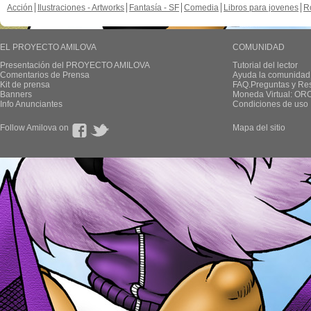
Acción
Ilustraciones - Artworks
Fantasía - SF
Comedia
Libros para jovenes
R
EL PROYECTO AMILOVA
COMUNIDAD
Presentación del PROYECTO AMILOVA
Tutorial del lector
Comentarios de Prensa
Ayuda la comunidad
Kit de prensa
FAQ.Preguntas y Re
Banners
Moneda Virtual: OR
Info Anunciantes
Condiciones de uso
Follow Amilova on
Mapa del sitio