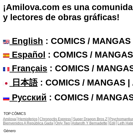
¡Amilova.com es una comunidad 
y lectores de obras gráficas!
English
: COMICS / MANGAS
Español
: COMICS / MANGAS
Français
: COMICS / MANGA
日本語
: COMICS / MANGAS 
Русский
: COMICS / MANGAS
TOP CÓMICS
Amilova
Hemisferios
Chronoctis Express
Super Dragon Bros Z
Psychomanti
Bienvenidos A República Gada
Only Two
Astaroth Y Bernadette
Edil
Leth Hat
Género