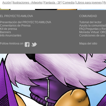
Acción
Ilustraciones - Artworks
Fantasía - SF
Comedia
Libros para jovenes
R
EL PROYECTO AMILOVA
COMUNIDAD
Presentación del PROYECTO AMILOVA
Tutorial del lector
Comentarios de Prensa
Ayuda la comunidad
Kit de prensa
FAQ.Preguntas y Re
Banners
Moneda Virtual: OR
Info Anunciantes
Condiciones de uso
Follow Amilova on
Mapa del sitio