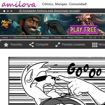
Cómics, Mangas, Comunidad!
¡
El Kickstarter Amilova está desormado lanzado
!.
¡Conviertete en Premium por
3.95 euros
al mes!
Hazte Premium ya
¡Ya tenemos 100000
miembros
y 1000
Cómics y Mangas!
.
Inicio
>
Directorio De Cómics
>
Manga
>
Acción
>
Grupo Rockets
>
Ch. 12
>
P.
Favoritos
Compartir
Pantalla completa
Mini