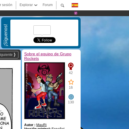
ar sesión
Explorar
Forum
¡Síguenos!
Sobre el equipo de Grupo
iguiente
Rockets
42
16
130
Autor :
MauRi