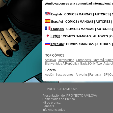
¡Amilova.com es una comunidad internacional de
English
: COMICS / MANGAS | AUTORES |
Español
: COMICS / MANGAS | AUTORES 
Français
: COMICS / MANGAS | AUTORES
日本語
: COMICS / MANGAS | AUTORES |
Русский
: COMICS / MANGAS | AUTORES 
TOP CÓMICS
Amilova
Hemisferios
Chronoctis Express
Super
Bienvenidos A República Gada
Only Two
Astaro
Género
Acción
Ilustraciones - Artworks
Fantasía - SF
Co
EL PROYECTO AMILOVA
Presentación del PROYECTO AMILOVA
Comentarios de Prensa
Kit de prensa
Banners
Info Anunciantes