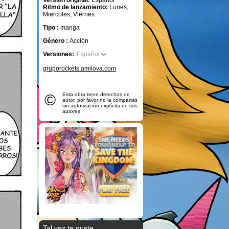
Versión original:
Español
Ritmo de lanzamiento:
Lunes,
Miercoles, Viernes
Tipo :
manga
Género :
Acción
Versiones:
Español
gruporockets.amilova.com
©
Esta obra tiene derechos de
autor, por favor no la compartas
sin autorización explícita de sus
autores.
Tal vez te guste