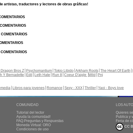
 artistas, traductores y lectores de obras gráficas!
 COMENTARIOS
| COMENTARIOS
 | COMENTARIOS
 COMENTARIOS
| COMENTARIOS
 Dragon Bros Z
Psychomantium
Tokio Libido
Arkham Roots
The Heart Of Earth
th Y Bernadette
Edil
Leth Hate
Run 8
Coeur D'aigle
Wild
Pnj
media
Libros para jovenes
Romance
Sexy - XXX
Thriller
Yaoi - Boys love
COMUNIDAD
LOS AUT
Tutorial del lector
Quieres se
Ayuda la comunidad!
Publica y
FAQ.Preguntas y Respuestas
Feria de c
Moneda Virtual: ORO
CC B
Condiciones de uso