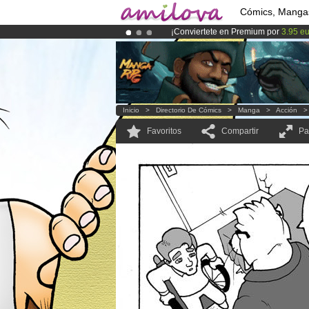
Cómics, Manga
¡Conviertete en Premium por
3.95 e
¡
El Kickstarter Amilova está desorm
¡Ya tenemos 134393
miembros
y 12
Inicio
>
Directorio De Cómics
>
Manga
>
Acción
Favoritos
Compartir
Pa