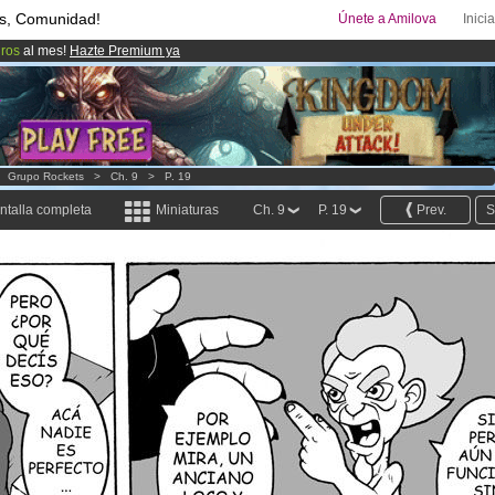
s, Comunidad!
Únete a Amilova
Inici
uros
al mes!
Hazte Premium ya
ado lanzado
!.
08
Cómics y Mangas!
.
>
Grupo Rockets
>
Ch. 9
>
P. 19
ntalla completa
Miniaturas
Ch. 9
P. 19
Prev.
S