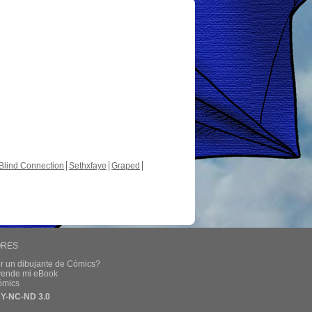
Blind Connection
Sethxfaye
Graped
ORES
r un dibujante de Cómics?
 vende mi eBook
ómics
Y-NC-ND 3.0